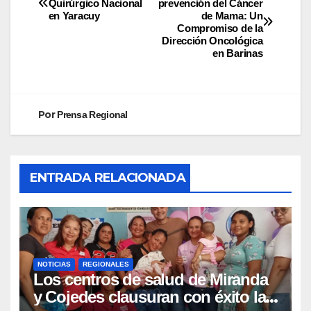
Quirúrgico Nacional
prevención del Cáncer
en Yaracuy
de Mama: Un
Compromiso de la
Dirección Oncológica
en Barinas
Por
Prensa Regional
ENTRADA RELACIONADA
NOTICIAS
REGIONALES
Los centros de salud de Miranda
y Cojedes clausuran con éxito la