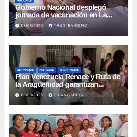
VACUNAS
Gobierno Nacional desplegó
jornada de vacunación en La
Guaira para garantizar protección
08/08/2026
YENDI BASQUEZ
epidemiológica
JORNADAS
NOTICIAS
TENDENCIAS
Plan Venezuela Renace y Ruta de
la Aragüeñidad garantizan
atención médica integral en
08/08/2026
ERIKA GARCÍA
Aragua