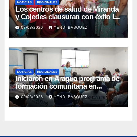
NOTICIAS
REGIONALES
Los centros de salud de Miranda
y Cojedes clausuran con éxito la
Semana Mundial de la Lactancia
08/08/2026
YENDI BASQUEZ
Materna
NOTICIAS
REGIONALES
Iniciaron en Aragua programa de
formación comunitaria en
atención a personas con
08/08/2026
YENDI BASQUEZ
discapacidad