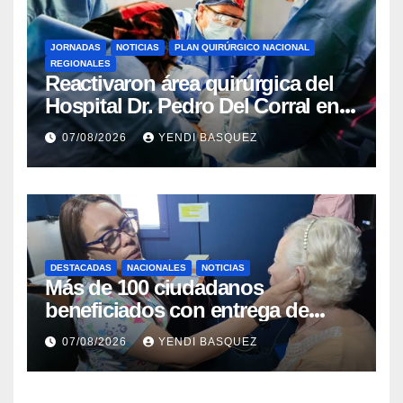
JORNADAS
NOTICIAS
PLAN QUIRÚRGICO NACIONAL
REGIONALES
Reactivaron área quirúrgica del
Hospital Dr. Pedro Del Corral en
Guárico
07/08/2026
YENDI BASQUEZ
DESTACADAS
NACIONALES
NOTICIAS
Más de 100 ciudadanos
beneficiados con entrega de
prótesis auditivas en el Centro de
07/08/2026
YENDI BASQUEZ
Rehabilitación J.J. Arvelo