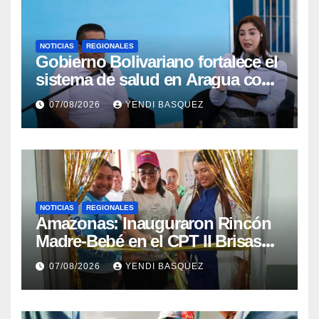
NOTICIAS
REGIONALES
Gobierno Bolivariano fortalece el
sistema de salud en Aragua con
la reinauguración del CDI La
07/08/2026
YENDI BASQUEZ
Mora
NOTICIAS
REGIONALES
​Amazonas: Inauguraron Rincón
Madre-Bebé en el CPT II Brisas
del Aeropuerto ​Inauguraron
07/08/2026
YENDI BASQUEZ
Rincón