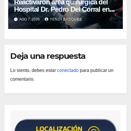
Reactivaron área quirúrgica del
Hospital Dr. Pedro Del Corral en
Guárico
AGO 7, 2026
YENDI BASQUEZ
Deja una respuesta
Lo siento, debes estar
conectado
para publicar un
comentario.