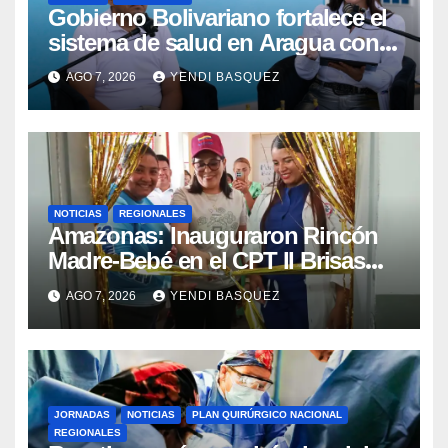
Gobierno Bolivariano fortalece el
sistema de salud en Aragua con
la reinauguración del CDI La Mora
AGO 7, 2026
YENDI BASQUEZ
NOTICIAS
REGIONALES
​Amazonas: Inauguraron Rincón
Madre-Bebé en el CPT II Brisas
del Aeropuerto ​Inauguraron
AGO 7, 2026
YENDI BASQUEZ
Rincón
JORNADAS
NOTICIAS
PLAN QUIRÚRGICO NACIONAL
REGIONALES