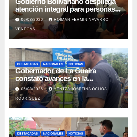
Gobierno Bolivariano despliega
atención integral para personas
con discapacidad en
06/08/2026
ROIMAN FERMIN NAVARRO
campamentos de La Guaira
VENEGAS
DESTACADAS
NACIONALES
NOTICIAS
Gobernador de La Guaira
constató avances en la
rehabilitación del Hospitalito de
06/08/2026
YENTZA JOSEFINA OCHOA
Catia la Mar
RODRÍGUEZ
DESTACADAS
NACIONALES
NOTICIAS