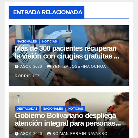
ENTRADA RELACIONADA
NACIONALES
NOTICIAS
Más de 300 pacientes recuperan
la visión con cirugías gratuitas de
cataratas en Zulia
AGO 6, 2026
YENTZA JOSEFINA OCHOA
RODRÍGUEZ
DESTACADAS
NACIONALES
NOTICIAS
Gobierno Bolivariano despliega
atención integral para personas
con discapacidad en
AGO 6, 2026
ROIMAN FERMIN NAVARRO