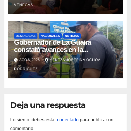
campamentos de La Guaira
VENEGAS
DESTACADAS
NACIONALES
NOTICIAS
Gobernador de La Guaira
constató avances en la
rehabilitación del Hospitalito de
AGO 6, 2026
YENTZA JOSEFINA OCHOA
Catia la Mar
RODRÍGUEZ
Deja una respuesta
Lo siento, debes estar
conectado
para publicar un
comentario.