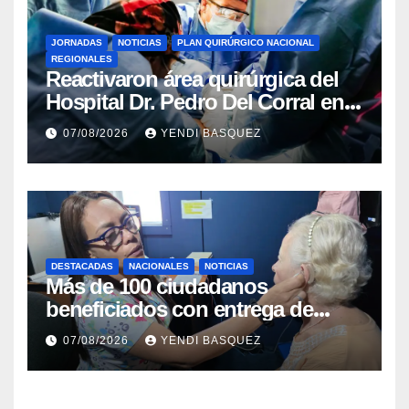
JORNADAS
NOTICIAS
PLAN QUIRÚRGICO NACIONAL
REGIONALES
Reactivaron área quirúrgica del
Hospital Dr. Pedro Del Corral en
Guárico
07/08/2026
YENDI BASQUEZ
DESTACADAS
NACIONALES
NOTICIAS
Más de 100 ciudadanos
beneficiados con entrega de
prótesis auditivas en el Centro de
07/08/2026
YENDI BASQUEZ
Rehabilitación J.J. Arvelo