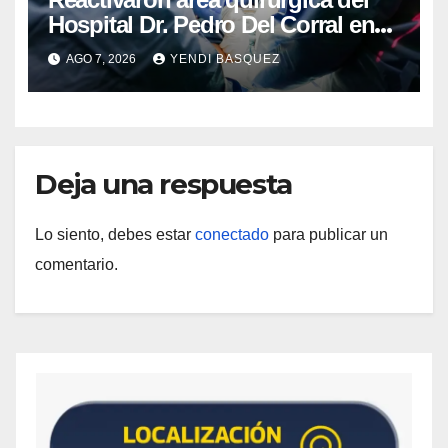
Hospital Dr. Pedro Del Corral en
Guárico
AGO 7, 2026
YENDI BASQUEZ
Deja una respuesta
Lo siento, debes estar
conectado
para publicar un
comentario.