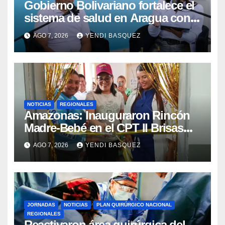
Gobierno Bolivariano fortalece el
sistema de salud en Aragua con
la reinauguración del CDI La Mora
AGO 7, 2026
YENDI BASQUEZ
NOTICIAS
REGIONALES
​Amazonas: Inauguraron Rincón
Madre-Bebé en el CPT II Brisas
del Aeropuerto ​Inauguraron
AGO 7, 2026
YENDI BASQUEZ
Rincón
JORNADAS
NOTICIAS
PLAN QUIRÚRGICO NACIONAL
REGIONALES
Reactivaron área quirúrgica del