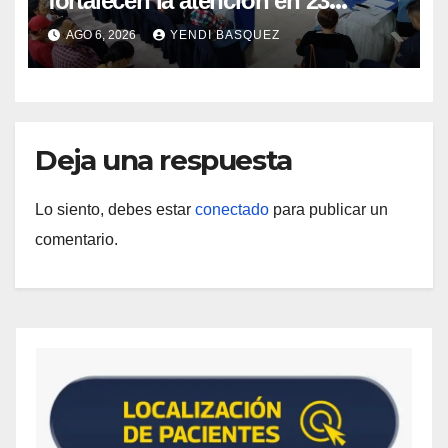
fortalecen la atención en 23
municipios
AGO 6, 2026
YENDI BASQUEZ
Deja una respuesta
Lo siento, debes estar
conectado
para publicar un
comentario.