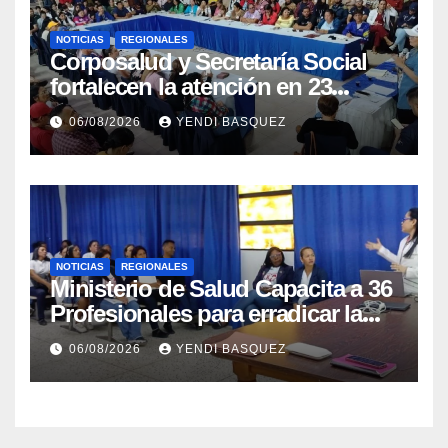
NOTICIAS
REGIONALES
Corposalud y Secretaría Social
fortalecen la atención en 23
municipios
06/08/2026
YENDI BASQUEZ
NOTICIAS
REGIONALES
Ministerio de Salud Capacita a 36
Profesionales para erradicar la
Tuberculosis en Yaracuy
06/08/2026
YENDI BASQUEZ