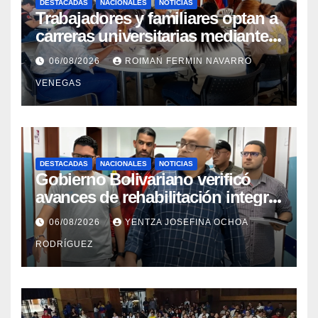
DESTACADAS
NACIONALES
NOTICIAS
Trabajadores y familiares optan a
carreras universitarias mediante
convenio entre MinSalud y la
06/08/2026
ROIMAN FERMIN NAVARRO
UCV
VENEGAS
DESTACADAS
NACIONALES
NOTICIAS
Gobierno Bolivariano verificó
avances de rehabilitación integral
en el Hospital Dr. José María
06/08/2026
YENTZA JOSEFINA OCHOA
Vargas
RODRÍGUEZ