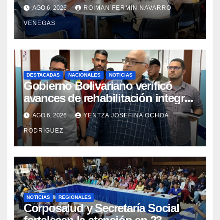
convenio entre MinSalud y la UCV
AGO 6, 2026
ROIMAN FERMIN NAVARRO
VENEGAS
DESTACADAS
NACIONALES
NOTICIAS
Gobierno Bolivariano verificó
avances de rehabilitación integral
en el Hospital Dr. José María
AGO 6, 2026
YENTZA JOSEFINA OCHOA
Vargas
RODRÍGUEZ
NOTICIAS
REGIONALES
Corposalud y Secretaría Social