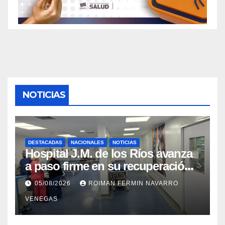
NOTICIAS
DESTACADAS
NACIONALES
NOTICIAS
Hospital J.M. de los Ríos avanza
a paso firme en su recuperación
tras los recientes eventos
05/08/2026
ROIMAN FERMIN NAVARRO
sísmicos
VENEGAS