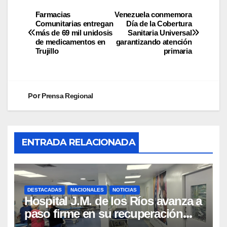
Farmacias
Venezuela conmemora
Comunitarias entregan
Día de la Cobertura
más de 69 mil unidosis
Sanitaria Universal
de medicamentos en
garantizando atención
Trujillo
primaria
Por
Prensa Regional
ENTRADA RELACIONADA
DESTACADAS
NACIONALES
NOTICIAS
Hospital J.M. de los Ríos avanza a
paso firme en su recuperación
tras los recientes eventos