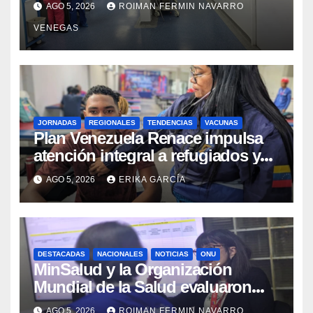
AGO 5, 2026
ROIMAN FERMIN NAVARRO
sísmicos
VENEGAS
JORNADAS
REGIONALES
TENDENCIAS
VACUNAS
​Plan Venezuela Renace impulsa
atención integral a refugiados y
evaluación de vacunación en
AGO 5, 2026
ERIKA GARCÍA
Aragua
DESTACADAS
NACIONALES
NOTICIAS
ONU
MinSalud y la Organización
Mundial de la Salud evaluaron
propuesta técnica integral en
AGO 5, 2026
ROIMAN FERMIN NAVARRO