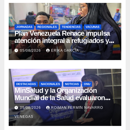
JORNADAS
REGIONALES
TENDENCIAS
VACUNAS
​Plan Venezuela Renace impulsa
atención integral a refugiados y
evaluación de vacunación en
05/08/2026
ERIKA GARCÍA
Aragua
DESTACADAS
NACIONALES
NOTICIAS
ONU
MinSalud y la Organización
Mundial de la Salud evaluaron
propuesta técnica integral en
05/08/2026
ROIMAN FERMIN NAVARRO
materia de agua saneamiento e
VENEGAS
higiene ante contingencia
sísmica