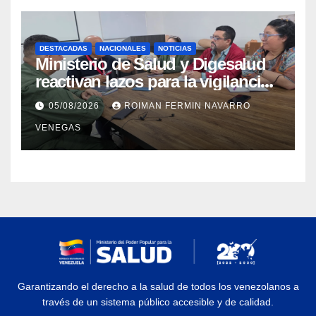
DESTACADAS
NACIONALES
NOTICIAS
Ministerio de Salud y Digesalud
reactivan lazos para la vigilancia
epidemiológica y el control de
05/08/2026
ROIMAN FERMIN NAVARRO
enfermedades
VENEGAS
Garantizando el derecho a la salud de todos los venezolanos a
través de un sistema público accesible y de calidad.