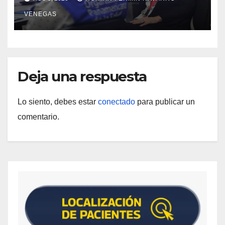
materia de agua saneamiento e
VENEGAS
higiene ante contingencia sísmica
Deja una respuesta
Lo siento, debes estar
conectado
para publicar un
comentario.