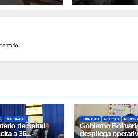
cuy
Mario Briceño Irag
del estado Aragua
mentario.
S
REGIONALES
JORNADAS
NOTICIAS
REGION
sterio de Salud
Gobierno Bolivari
cita a 36
despliega operati