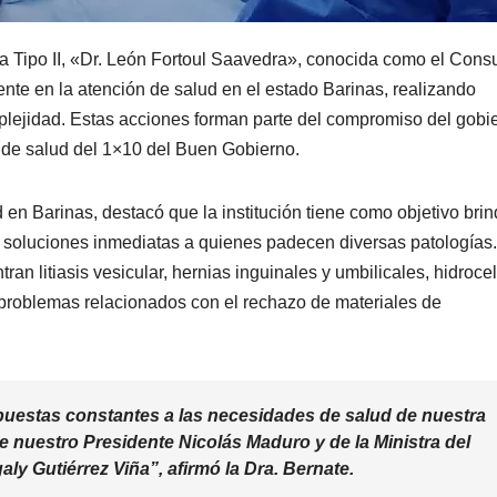
da Tipo II, «Dr. León Fortoul Saavedra», conocida como el Consu
te en la atención de salud en el estado Barinas, realizando
plejidad. Estas acciones forman parte del compromiso del gobi
n de salud del 1×10 del Buen Gobierno.
en Barinas, destacó que la institución tiene como objetivo brin
 soluciones inmediatas a quienes padecen diversas patologías.
ran litiasis vesicular, hernias inguinales y umbilicales, hidroce
y problemas relacionados con el rechazo de materiales de
estas constantes a las necesidades de salud de nuestra
de nuestro Presidente Nicolás Maduro y de la Ministra del
ly Gutiérrez Viña”, afirmó la Dra. Bernate.