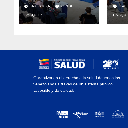
fortalecen la atención
Prof
06/08/2026
YENDI
06/0
en 23 municipios
errad
BASQUEZ
BASQU
Tube
Yara
Garantizando el derecho a la salud de todos los
venezolanos a través de un sistema público
accesible y de calidad.