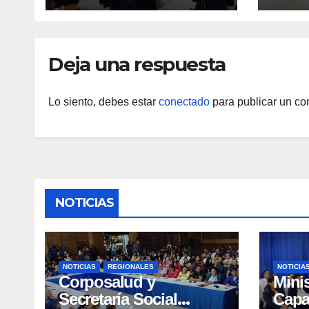
Yara
Deja una respuesta
Lo siento, debes estar
conectado
para publicar un co
NOTICIAS
NOTICIAS
REGIONALES
NOTICIA
Corposalud y
Mini
Secretaría Social
Capa