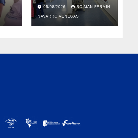
y
firme en su
05/08/2026
ROIMAN FERMIN
en
recuperación tras los
NAVARRO VENEGAS
cre y
recientes eventos
orry
sísmicos