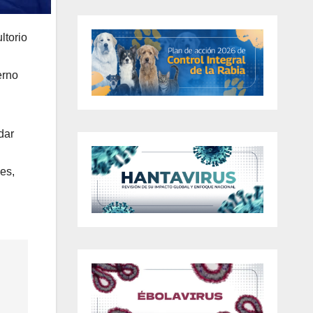
ltorio
erno
dar
les,