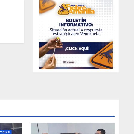
ica
TICIAS