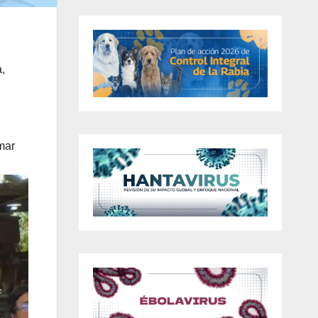
a,
mar