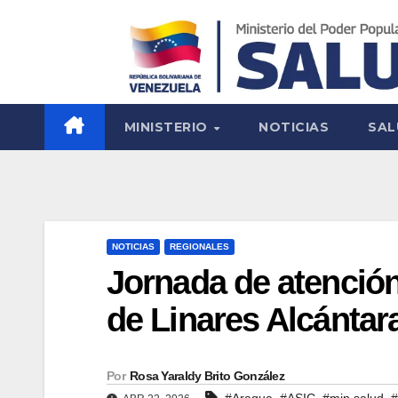
MINISTERIO
NOTICIAS
SAL
NOTICIAS
REGIONALES
Jornada de atención
de Linares Alcántar
Por
Rosa Yaraldy Brito González
,
,
,
#Aragua
#ASIC
#min salud
#