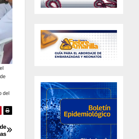
el
 de
o del
 de
cas