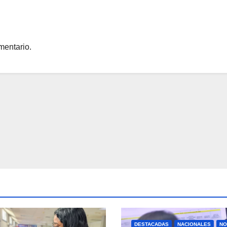
contingencia sísm
mentario.
DESTACADAS
NACIONALES
NO