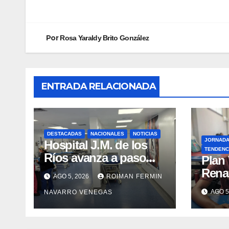
Por
Rosa Yaraldy Brito González
ENTRADA RELACIONADA
DESTACADAS
NACIONALES
NOTICIAS
JORNAD
Hospital J.M. de los
TENDENC
Ríos avanza a paso
​Plan
firme en su
Rena
AGO 5, 2026
ROIMAN FERMIN
recuperación tras los
atenc
AGO 5
NAVARRO VENEGAS
recientes eventos
refug
sísmicos
eval
vacu