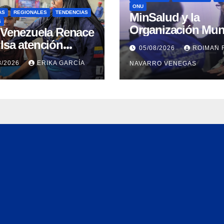
ONU
AS
REGIONALES
TENDENCIAS
MinSalud y la
S
Organización Mun
n Venezuela Renace
de la Salud evalu
lsa atención
05/08/2026
ROIMAN 
propuesta técnica
ral a refugiados y
8/2026
ERIKA GARCÍA
NAVARRO VENEGAS
integral en materi
uación de
agua saneamiento
nación en Aragua
higiene ante
contingencia sísm