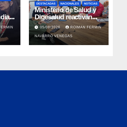
DESTACADAS
NACIONALES
NOTICIAS
Ministerio de Salud y
dial
Digesalud reactivan
aron
lazos para la vigilancia
FERMIN
05/08/2026
ROIMAN FERMIN
epidemiológica y el
NAVARRO VENEGAS
a de
control de
 e
enfermedades
ica