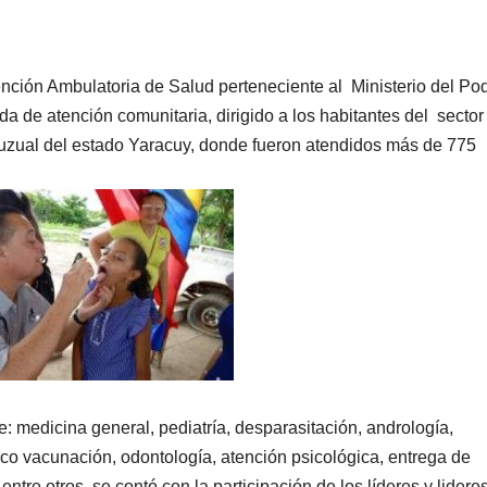
nción Ambulatoria de Salud perteneciente al Ministerio del Po
a de atención comunitaria, dirigido a los habitantes del sector
ruzual del estado Yaracuy, donde fueron atendidos más de 775
e: medicina general, pediatría, desparasitación, andrología,
rico vacunación, odontología, atención psicológica, entrega de
 entre otros, se contó con la participación de los líderes y lidere