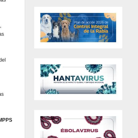
,
as
del
as
 MPPS