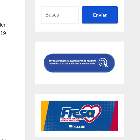
Envíar
der
 19
sas