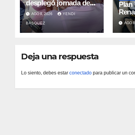
desplegó jornada de
Plan
vacunación en La
Renac
AGO 8, 2026
YENDI
Guaira para garantizar
Arag
AGO 8
BASQUEZ
protección
garan
epidemiológica
médic
Arag
Deja una respuesta
Lo siento, debes estar
conectado
para publicar un co