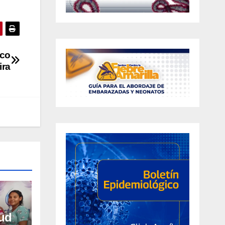
ico
ira
lud