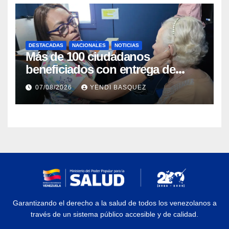
DESTACADAS
NACIONALES
NOTICIAS
Más de 100 ciudadanos
beneficiados con entrega de
prótesis auditivas en el Centro de
07/08/2026
YENDI BASQUEZ
Rehabilitación J.J. Arvelo
Garantizando el derecho a la salud de todos los venezolanos a
través de un sistema público accesible y de calidad.