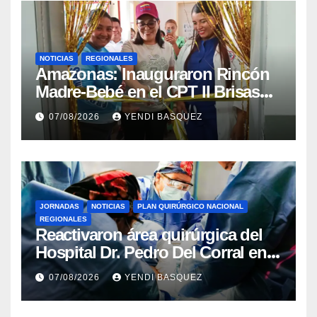
NOTICIAS
REGIONALES
​Amazonas: Inauguraron Rincón
Madre-Bebé en el CPT II Brisas
del Aeropuerto ​Inauguraron
07/08/2026
YENDI BASQUEZ
Rincón
JORNADAS
NOTICIAS
PLAN QUIRÚRGICO NACIONAL
REGIONALES
Reactivaron área quirúrgica del
Hospital Dr. Pedro Del Corral en
Guárico
07/08/2026
YENDI BASQUEZ