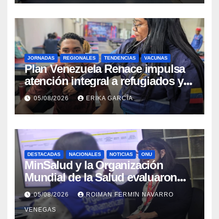
JORNADAS
REGIONALES
TENDENCIAS
VACUNAS
​Plan Venezuela Renace impulsa
atención integral a refugiados y
evaluación de vacunación en
05/08/2026
ERIKA GARCÍA
Aragua
DESTACADAS
NACIONALES
NOTICIAS
ONU
MinSalud y la Organización
Mundial de la Salud evaluaron
propuesta técnica integral en
05/08/2026
ROIMAN FERMIN NAVARRO
materia de agua saneamiento e
VENEGAS
higiene ante contingencia