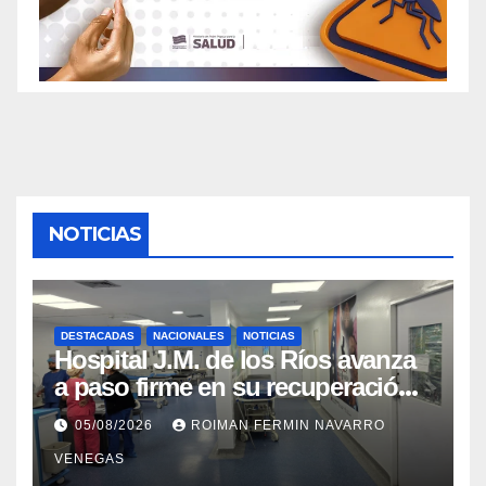
NOTICIAS
DESTACADAS
NACIONALES
NOTICIAS
Hospital J.M. de los Ríos avanza
a paso firme en su recuperación
tras los recientes eventos
05/08/2026
ROIMAN FERMIN NAVARRO
sísmicos
VENEGAS