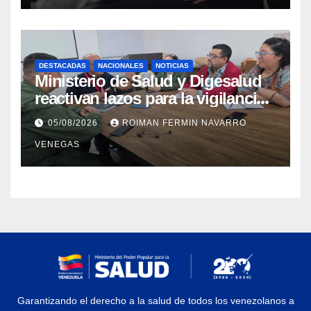
sísmica
DESTACADAS
NACIONALES
NOTICIAS
Ministerio de Salud y Digesalud
reactivan lazos para la vigilancia
epidemiológica y el control de
05/08/2026
ROIMAN FERMIN NAVARRO
enfermedades
VENEGAS
Garantizando el derecho a la salud de todos los venezolanos a