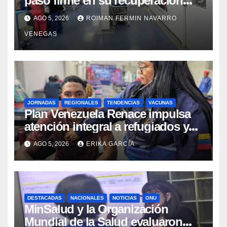
paso firme en su recuperación
tras los recientes eventos
AGO 5, 2026
ROIMAN FERMIN NAVARRO
sísmicos
VENEGAS
JORNADAS
REGIONALES
TENDENCIAS
VACUNAS
​Plan Venezuela Renace impulsa
atención integral a refugiados y
evaluación de vacunación en
AGO 5, 2026
ERIKA GARCÍA
Aragua
DESTACADAS
NACIONALES
NOTICIAS
ONU
MinSalud y la Organización
Mundial de la Salud evaluaron