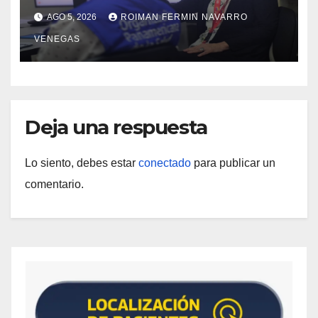
propuesta técnica integral en
AGO 5, 2026
ROIMAN FERMIN NAVARRO
materia de agua saneamiento e
VENEGAS
higiene ante contingencia sísmica
Deja una respuesta
Lo siento, debes estar
conectado
para publicar un
comentario.