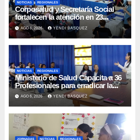
NOTICIAS
REGIONALES
Corposalud y Secretaría Social
fortalecen la atención en 23
municipios
AGO 6, 2026
YENDI BASQUEZ
NOTICIAS
REGIONALES
Ministerio de Salud Capacita a 36
Profesionales para erradicar la
Tuberculosis en Yaracuy
AGO 6, 2026
YENDI BASQUEZ
JORNADAS
NOTICIAS
REGIONALES