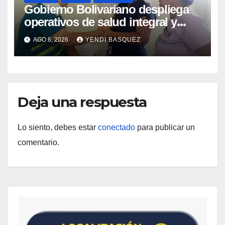
Gobierno Bolivariano despliega
operativos de salud integral y
protección social en los
AGO 6, 2026
YENDI BASQUEZ
municipios Sucre y Mario Briceño
Iragorry del estado Aragua
Deja una respuesta
Lo siento, debes estar
conectado
para publicar un
comentario.