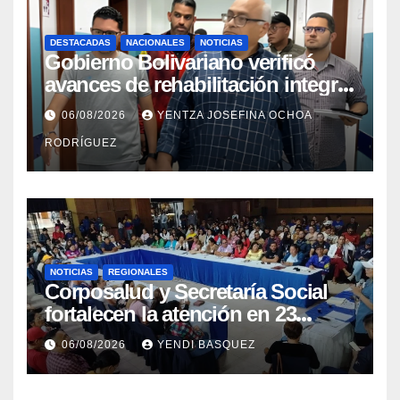
DESTACADAS
NACIONALES
NOTICIAS
Gobierno Bolivariano verificó
avances de rehabilitación integral
en el Hospital Dr. José María
06/08/2026
YENTZA JOSEFINA OCHOA
Vargas
RODRÍGUEZ
NOTICIAS
REGIONALES
Corposalud y Secretaría Social
fortalecen la atención en 23
municipios
06/08/2026
YENDI BASQUEZ