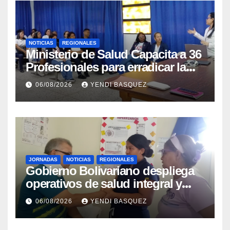
NOTICIAS
REGIONALES
Ministerio de Salud Capacita a 36
Profesionales para erradicar la
Tuberculosis en Yaracuy
06/08/2026
YENDI BASQUEZ
JORNADAS
NOTICIAS
REGIONALES
Gobierno Bolivariano despliega
operativos de salud integral y
protección social en los
06/08/2026
YENDI BASQUEZ
municipios Sucre y Mario
Briceño Iragorry del estado