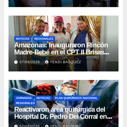
Mora
NOTICIAS
REGIONALES
​Amazonas: Inauguraron Rincón
Madre-Bebé en el CPT II Brisas
del Aeropuerto ​Inauguraron
07/08/2026
YENDI BASQUEZ
Rincón
JORNADAS
NOTICIAS
PLAN QUIRÚRGICO NACIONAL
REGIONALES
Reactivaron área quirúrgica del
Hospital Dr. Pedro Del Corral en
Guárico
07/08/2026
YENDI BASQUEZ