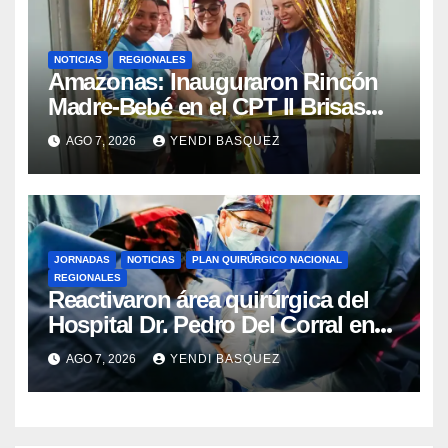
NOTICIAS
REGIONALES
​Amazonas: Inauguraron Rincón
Madre-Bebé en el CPT II Brisas
del Aeropuerto ​Inauguraron
AGO 7, 2026
YENDI BASQUEZ
Rincón
JORNADAS
NOTICIAS
PLAN QUIRÚRGICO NACIONAL
REGIONALES
Reactivaron área quirúrgica del
Hospital Dr. Pedro Del Corral en
Guárico
AGO 7, 2026
YENDI BASQUEZ