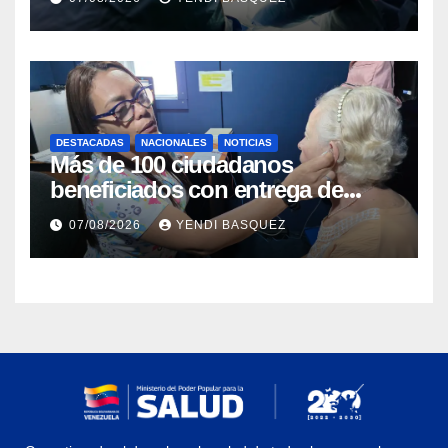
DESTACADAS
NACIONALES
NOTICIAS
Más de 100 ciudadanos
beneficiados con entrega de
prótesis auditivas en el Centro de
07/08/2026
YENDI BASQUEZ
Rehabilitación J.J. Arvelo