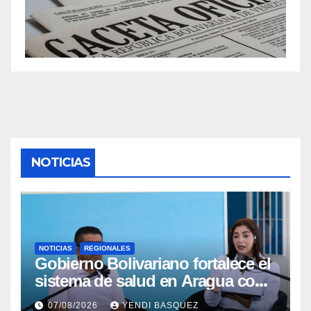
NOTICIAS
NOTICIAS
REGIONALES
Gobierno Bolivariano fortalece el
sistema de salud en Aragua con
la reinauguración del CDI La
07/08/2026
YENDI BASQUEZ