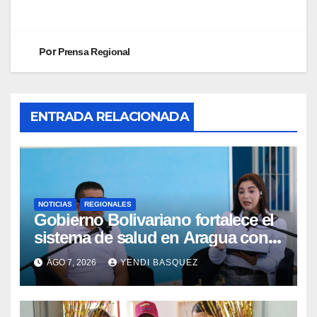
Por
Prensa Regional
ENTRADA RELACIONADA
NOTICIAS
REGIONALES
Gobierno Bolivariano fortalece el
sistema de salud en Aragua con
la reinauguración del CDI La Mora
AGO 7, 2026
YENDI BASQUEZ