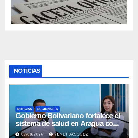
NOTICIAS
NOTICIAS
REGIONALES
Gobierno Bolivariano fortalece el
sistema de salud en Aragua con
la reinauguración del CDI La
07/08/2026
YENDI BASQUEZ