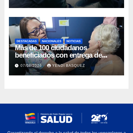
DESTACADAS
NACIONALES
NOTICIAS
Más de 100 ciudadanos
beneficiados con entrega de
prótesis auditivas en el Centro de
07/08/2026
YENDI BASQUEZ
Rehabilitación J.J. Arvelo
Garantizando el derecho a la salud de todos los venezolanos a