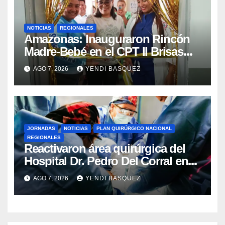
NOTICIAS
REGIONALES
​Amazonas: Inauguraron Rincón
Madre-Bebé en el CPT II Brisas
del Aeropuerto ​Inauguraron
AGO 7, 2026
YENDI BASQUEZ
Rincón
JORNADAS
NOTICIAS
PLAN QUIRÚRGICO NACIONAL
REGIONALES
Reactivaron área quirúrgica del
Hospital Dr. Pedro Del Corral en
Guárico
AGO 7, 2026
YENDI BASQUEZ