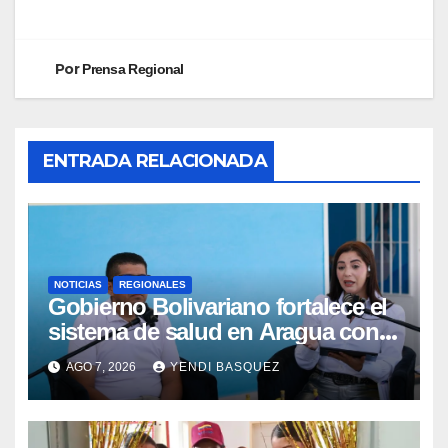
Por
Prensa Regional
ENTRADA RELACIONADA
NOTICIAS
REGIONALES
Gobierno Bolivariano fortalece el
sistema de salud en Aragua con
la reinauguración del CDI La Mora
AGO 7, 2026
YENDI BASQUEZ