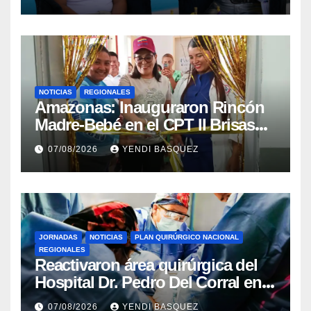
Mora
NOTICIAS
REGIONALES
​Amazonas: Inauguraron Rincón
Madre-Bebé en el CPT II Brisas
del Aeropuerto ​Inauguraron
07/08/2026
YENDI BASQUEZ
Rincón
JORNADAS
NOTICIAS
PLAN QUIRÚRGICO NACIONAL
REGIONALES
Reactivaron área quirúrgica del
Hospital Dr. Pedro Del Corral en
Guárico
07/08/2026
YENDI BASQUEZ