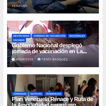
Retrógrada Endoscópica para
VENEGAS
beneficiar a cientos de pacientes
DESTACADAS
JORNADA DE VACUNACIÓN
NACIONALES
VACUNAS
Gobierno Nacional desplegó
jornada de vacunación en La
Guaira para garantizar protección
08/08/2026
YENDI BASQUEZ
epidemiológica
JORNADAS
NOTICIAS
TENDENCIAS
Plan Venezuela Renace y Ruta de
la Aragüeñidad garantizan