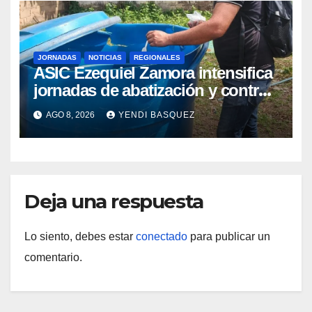
JORNADAS
NOTICIAS
REGIONALES
ASIC Ezequiel Zamora intensifica
jornadas de abatización y control
de vectores en comunidades del
AGO 8, 2026
YENDI BASQUEZ
Guárico
Deja una respuesta
Lo siento, debes estar
conectado
para publicar un
comentario.