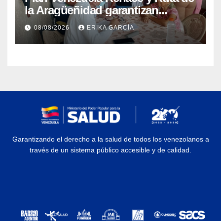
la Aragüeñidad garantizan
atención médica integral en
08/08/2026
ERIKA GARCÍA
Aragua
Garantizando el derecho a la salud de todos los venezolanos a
través de un sistema público accesible y de calidad.