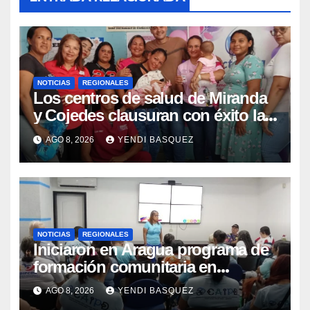
NOTICIAS
REGIONALES
Los centros de salud de Miranda
y Cojedes clausuran con éxito la
Semana Mundial de la Lactancia
AGO 8, 2026
YENDI BASQUEZ
Materna
NOTICIAS
REGIONALES
Iniciaron en Aragua programa de
formación comunitaria en
atención a personas con
AGO 8, 2026
YENDI BASQUEZ
discapacidad