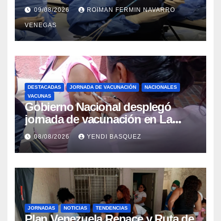
Colangiopancreatografía
09/08/2026
ROIMAN FERMIN NAVARRO
Retrógrada Endoscópica para
VENEGAS
beneficiar a cientos de pacientes
DESTACADAS
JORNADA DE VACUNACIÓN
NACIONALES
VACUNAS
Gobierno Nacional desplegó
jornada de vacunación en La
Guaira para garantizar protección
08/08/2026
YENDI BASQUEZ
epidemiológica
JORNADAS
NOTICIAS
TENDENCIAS
Plan Venezuela Renace y Ruta de