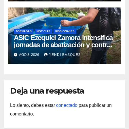
JORNADAS
NOTICIAS
REGIONALES
ASIC Ezequiel Zamora intensifica
jornadas de abatización y control
de vectores en comunidades del
AGO 8, 2026
YENDI BASQUEZ
Guárico
Deja una respuesta
Lo siento, debes estar
conectado
para publicar un
comentario.