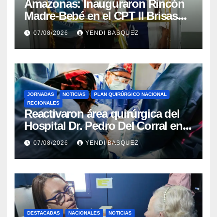
​Amazonas: Inauguraron Rincón
Madre-Bebé en el CPT II Brisas
del Aeropuerto ​Inauguraron
07/08/2026
YENDI BASQUEZ
Rincón
JORNADAS
NOTICIAS
PLAN QUIRÚRGICO NACIONAL
REGIONALES
Reactivaron área quirúrgica del
Hospital Dr. Pedro Del Corral en
Guárico
07/08/2026
YENDI BASQUEZ
DESTACADAS
NACIONALES
NOTICIAS