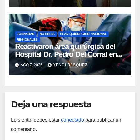
Rincón
JORNADAS
NOTICIAS
PLAN QUIRÚRGICO NACIONAL
REGIONALES
Reactivaron área quirúrgica del
Hospital Dr. Pedro Del Corral en
Guárico
AGO 7, 2026
YENDI BASQUEZ
Deja una respuesta
Lo siento, debes estar
conectado
para publicar un
comentario.