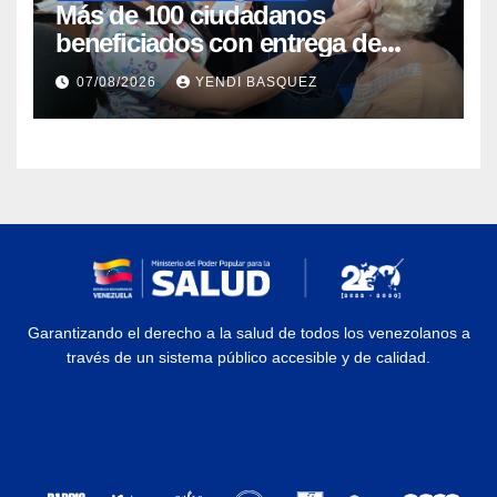
Más de 100 ciudadanos
beneficiados con entrega de
prótesis auditivas en el Centro de
07/08/2026
YENDI BASQUEZ
Rehabilitación J.J. Arvelo
Garantizando el derecho a la salud de todos los venezolanos a
través de un sistema público accesible y de calidad.