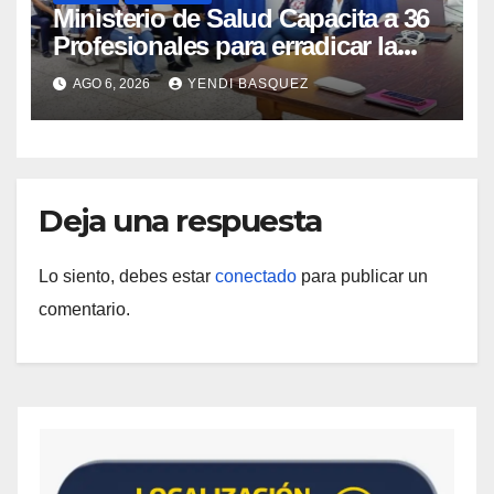
Ministerio de Salud Capacita a 36
Profesionales para erradicar la
Tuberculosis en Yaracuy
AGO 6, 2026
YENDI BASQUEZ
Deja una respuesta
Lo siento, debes estar
conectado
para publicar un
comentario.