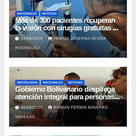
NACIONALES
NOTICIAS
Más de 300 pacientes recuperan
la visión con cirugías gratuitas de
cataratas en Zulia
06/08/2026
YENTZA JOSEFINA OCHOA
RODRÍGUEZ
DESTACADAS
NACIONALES
NOTICIAS
Gobierno Bolivariano despliega
atención integral para personas
con discapacidad en
06/08/2026
ROIMAN FERMIN NAVARRO
campamentos de La Guaira
VENEGAS