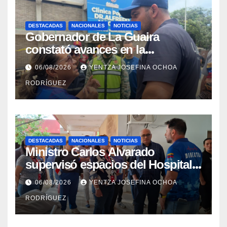
DESTACADAS
NACIONALES
NOTICIAS
Gobernador de La Guaira
constató avances en la
rehabilitación del Hospitalito de
06/08/2026
YENTZA JOSEFINA OCHOA
Catia la Mar
RODRÍGUEZ
DESTACADAS
NACIONALES
NOTICIAS
Ministro Carlos Alvarado
supervisó espacios del Hospital
Dermatológico Dr. Martín Vegas
06/08/2026
YENTZA JOSEFINA OCHOA
en La Guaira
RODRÍGUEZ