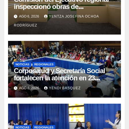
inspeccionó obras de
recuperación en la Maternidad
AGO 6, 2026
YENTZA JOSEFINA OCHOA
Integral Aragua
RODRÍGUEZ
NOTICIAS
REGIONALES
Corposalud y Secretaría Social
fortalecen la atención en 23
municipios
AGO 6, 2026
YENDI BASQUEZ
NOTICIAS
REGIONALES