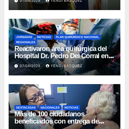
07/08/2026
YENDI BASQUEZ
Rincón
JORNADAS
NOTICIAS
PLAN QUIRÚRGICO NACIONAL
REGIONALES
Reactivaron área quirúrgica del
Hospital Dr. Pedro Del Corral en
Guárico
07/08/2026
YENDI BASQUEZ
DESTACADAS
NACIONALES
NOTICIAS
Más de 100 ciudadanos
beneficiados con entrega de
prótesis auditivas en el Centro de