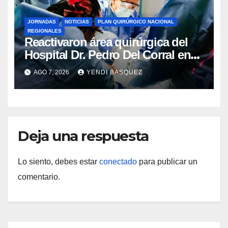
JORNADAS
NOTICIAS
PLAN QUIRÚRGICO NACIONAL
REGIONALES
Reactivaron área quirúrgica del
Hospital Dr. Pedro Del Corral en
Guárico
AGO 7, 2026
YENDI BASQUEZ
Deja una respuesta
Lo siento, debes estar
conectado
para publicar un
comentario.