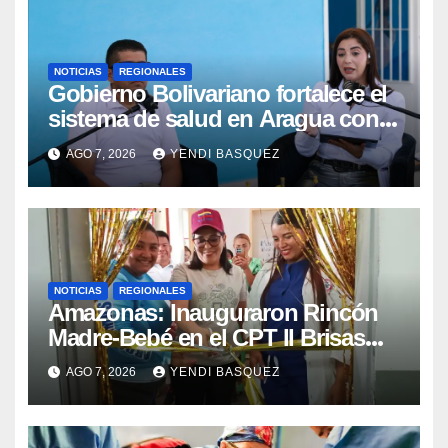
NOTICIAS
REGIONALES
Gobierno Bolivariano fortalece el
sistema de salud en Aragua con
la reinauguración del CDI La Mora
AGO 7, 2026
YENDI BASQUEZ
NOTICIAS
REGIONALES
​Amazonas: Inauguraron Rincón
Madre-Bebé en el CPT II Brisas
del Aeropuerto ​Inauguraron
AGO 7, 2026
YENDI BASQUEZ
Rincón