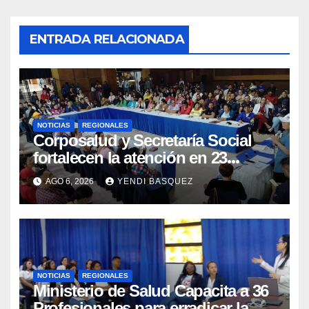
ENTRADA RELACIONADA
NOTICIAS
REGIONALES
Corposalud y Secretaría Social
fortalecen la atención en 23
municipios
AGO 6, 2026
YENDI BASQUEZ
NOTICIAS
REGIONALES
Ministerio de Salud Capacita a 36
Profesionales para erradicar la