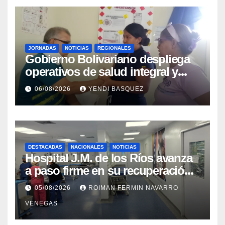
JORNADAS
NOTICIAS
REGIONALES
Gobierno Bolivariano despliega
operativos de salud integral y
protección social en los
06/08/2026
YENDI BASQUEZ
municipios Sucre y Mario
Briceño Iragorry del estado
Aragua
DESTACADAS
NACIONALES
NOTICIAS
Hospital J.M. de los Ríos avanza
a paso firme en su recuperación
tras los recientes eventos
05/08/2026
ROIMAN FERMIN NAVARRO
sísmicos
VENEGAS