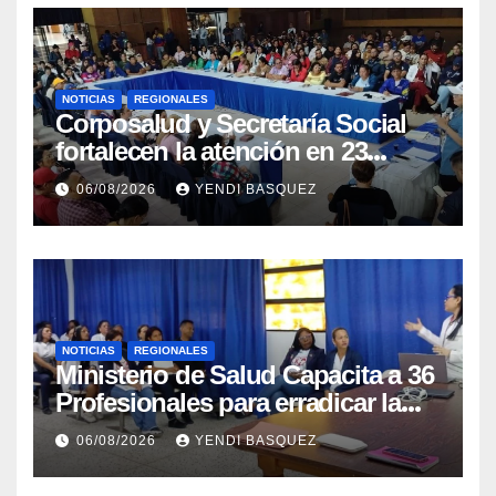
NOTICIAS
REGIONALES
Corposalud y Secretaría Social
fortalecen la atención en 23
municipios
06/08/2026
YENDI BASQUEZ
NOTICIAS
REGIONALES
Ministerio de Salud Capacita a 36
Profesionales para erradicar la
Tuberculosis en Yaracuy
06/08/2026
YENDI BASQUEZ