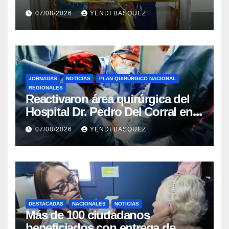
del Aeropuerto ​Inauguraron
07/08/2026
YENDI BASQUEZ
Rincón
JORNADAS
NOTICIAS
PLAN QUIRÚRGICO NACIONAL
REGIONALES
Reactivaron área quirúrgica del
Hospital Dr. Pedro Del Corral en
Guárico
07/08/2026
YENDI BASQUEZ
DESTACADAS
NACIONALES
NOTICIAS
Más de 100 ciudadanos
beneficiados con entrega de