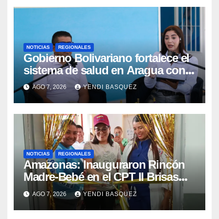
NOTICIAS
REGIONALES
Gobierno Bolivariano fortalece el
sistema de salud en Aragua con
la reinauguración del CDI La Mora
AGO 7, 2026
YENDI BASQUEZ
NOTICIAS
REGIONALES
​Amazonas: Inauguraron Rincón
Madre-Bebé en el CPT II Brisas
del Aeropuerto ​Inauguraron
AGO 7, 2026
YENDI BASQUEZ
Rincón