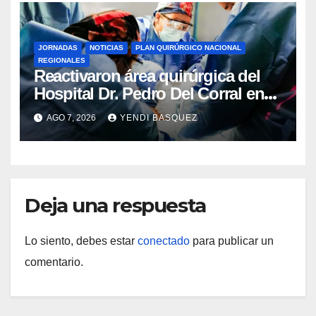
JORNADAS
NOTICIAS
PLAN QUIRÚRGICO NACIONAL
REGIONALES
Reactivaron área quirúrgica del
Hospital Dr. Pedro Del Corral en
Guárico
AGO 7, 2026
YENDI BASQUEZ
Deja una respuesta
Lo siento, debes estar
conectado
para publicar un
comentario.