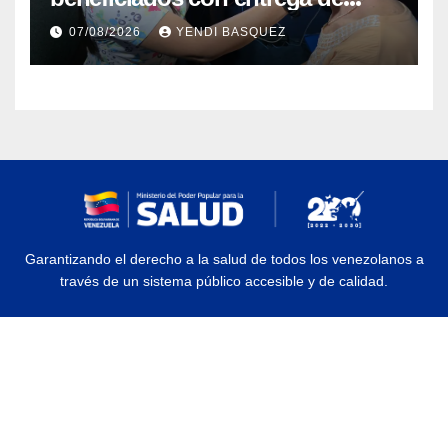
prótesis auditivas en el Centro de
07/08/2026
YENDI BASQUEZ
Rehabilitación J.J. Arvelo
Garantizando el derecho a la salud de todos los venezolanos a
través de un sistema público accesible y de calidad.