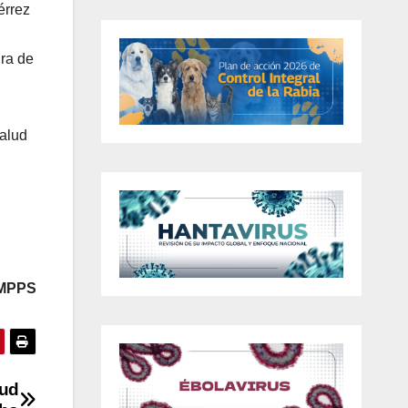
érrez
ura de
Salud
 MPPS
lud