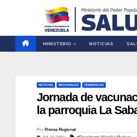
MINISTERIO
NOTICIAS
SAL
NOTICIAS
REGIONALES
TENDENCIAS
Jornada de vacunaci
la parroquia La Saba
Por
Prensa Regional
#Presidente Nicolás Maduro