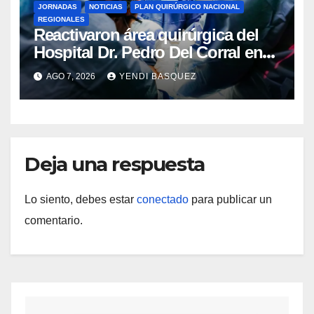
JORNADAS
NOTICIAS
PLAN QUIRÚRGICO NACIONAL
REGIONALES
Reactivaron área quirúrgica del
Hospital Dr. Pedro Del Corral en
Guárico
AGO 7, 2026
YENDI BASQUEZ
Deja una respuesta
Lo siento, debes estar
conectado
para publicar un
comentario.