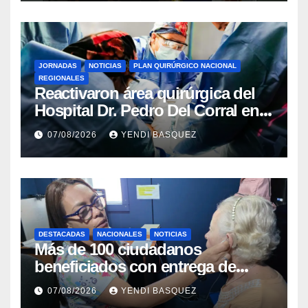
JORNADAS
NOTICIAS
PLAN QUIRÚRGICO NACIONAL
REGIONALES
Reactivaron área quirúrgica del
Hospital Dr. Pedro Del Corral en
Guárico
07/08/2026
YENDI BASQUEZ
DESTACADAS
NACIONALES
NOTICIAS
Más de 100 ciudadanos
beneficiados con entrega de
prótesis auditivas en el Centro de
07/08/2026
YENDI BASQUEZ
Rehabilitación J.J. Arvelo