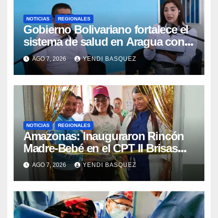
NOTICIAS
REGIONALES
Gobierno Bolivariano fortalece el
sistema de salud en Aragua con
la reinauguración del CDI La Mora
AGO 7, 2026
YENDI BASQUEZ
NOTICIAS
REGIONALES
​Amazonas: Inauguraron Rincón
Madre-Bebé en el CPT II Brisas
del Aeropuerto ​Inauguraron
AGO 7, 2026
YENDI BASQUEZ
Rincón