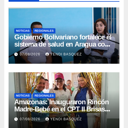
NOTICIAS
REGIONALES
Gobierno Bolivariano fortalece el
sistema de salud en Aragua con
la reinauguración del CDI La
07/08/2026
YENDI BASQUEZ
Mora
NOTICIAS
REGIONALES
​Amazonas: Inauguraron Rincón
Madre-Bebé en el CPT II Brisas
del Aeropuerto ​Inauguraron
07/08/2026
YENDI BASQUEZ
Rincón