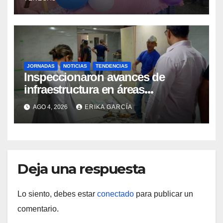
JORNADAS
NOTICIAS
TENDENCIAS
Inspeccionaron avances de
infraestructura en áreas
prioritarias del IAHULA
AGO 4, 2026
ERIKA GARCÍA
Deja una respuesta
Lo siento, debes estar
conectado
para publicar un
comentario.