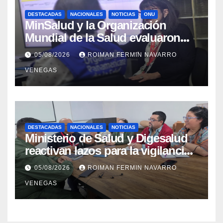
DESTACADAS
NACIONALES
NOTICIAS
ONU
MinSalud y la Organización
Mundial de la Salud evaluaron
propuesta técnica integral en
05/08/2026
ROIMAN FERMIN NAVARRO
materia de agua saneamiento e
VENEGAS
higiene ante contingencia
sísmica
DESTACADAS
NACIONALES
NOTICIAS
Ministerio de Salud y Digesalud
reactivan lazos para la vigilancia
epidemiológica y el control de
05/08/2026
ROIMAN FERMIN NAVARRO
enfermedades
VENEGAS