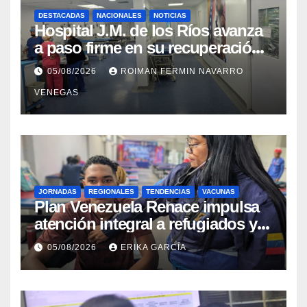
DESTACADAS
NACIONALES
NOTICIAS
Hospital J.M. de los Ríos avanza
a paso firme en su recuperación
tras los recientes eventos
05/08/2026
ROIMAN FERMIN NAVARRO
sísmicos
VENEGAS
JORNADAS
REGIONALES
TENDENCIAS
VACUNAS
​Plan Venezuela Renace impulsa
atención integral a refugiados y
evaluación de vacunación en
05/08/2026
ERIKA GARCÍA
Aragua