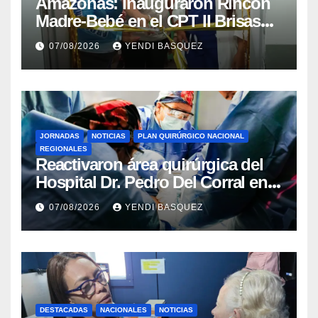
​Amazonas: Inauguraron Rincón
Madre-Bebé en el CPT II Brisas
del Aeropuerto ​Inauguraron
07/08/2026
YENDI BASQUEZ
Rincón
JORNADAS
NOTICIAS
PLAN QUIRÚRGICO NACIONAL
REGIONALES
Reactivaron área quirúrgica del
Hospital Dr. Pedro Del Corral en
Guárico
07/08/2026
YENDI BASQUEZ
DESTACADAS
NACIONALES
NOTICIAS