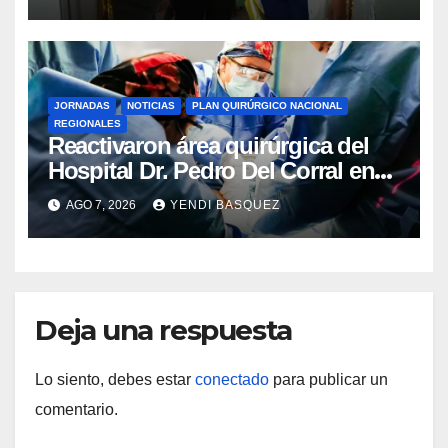
Rincón
JORNADAS
NOTICIAS
PLAN QUIRÚRGICO NACIONAL
REGIONALES
Reactivaron área quirúrgica del
Hospital Dr. Pedro Del Corral en
Guárico
AGO 7, 2026
YENDI BASQUEZ
Deja una respuesta
Lo siento, debes estar
conectado
para publicar un
comentario.