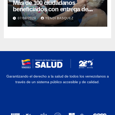
Más de 100 ciudadanos
beneficiados con entrega de
prótesis auditivas en el Centro de
07/08/2026
YENDI BASQUEZ
Rehabilitación J.J. Arvelo
Garantizando el derecho a la salud de todos los venezolanos a
través de un sistema público accesible y de calidad.