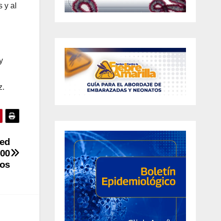
 y al
y
z.
red
300
tos