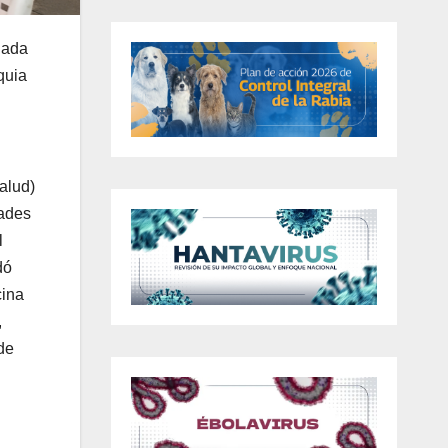
nada
quia
alud)
dades
l
dó
cina
,
de