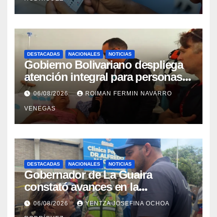
DESTACADAS
NACIONALES
NOTICIAS
Gobierno Bolivariano despliega
atención integral para personas
con discapacidad en
06/08/2026
ROIMAN FERMIN NAVARRO
campamentos de La Guaira
VENEGAS
DESTACADAS
NACIONALES
NOTICIAS
Gobernador de La Guaira
constató avances en la
rehabilitación del Hospitalito de
06/08/2026
YENTZA JOSEFINA OCHOA
Catia la Mar