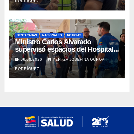
RODRÍGUEZ
DESTACADAS
NACIONALES
NOTICIAS
Ministro Carlos Alvarado
supervisó espacios del Hospital
Dermatológico Dr. Martín Vegas
06/08/2026
YENTZA JOSEFINA OCHOA
en La Guaira
RODRÍGUEZ