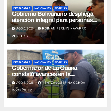
DESTACADAS
NACIONALES
NOTICIAS
Gobierno Bolivariano despliega
atención integral para personas
con discapacidad en
AGO 6, 2026
ROIMAN FERMIN NAVARRO
campamentos de La Guaira
VENEGAS
DESTACADAS
NACIONALES
NOTICIAS
Gobernador de La Guaira
constató avances en la
rehabilitación del Hospitalito de
AGO 6, 2026
YENTZA JOSEFINA OCHOA
Catia la Mar
RODRÍGUEZ