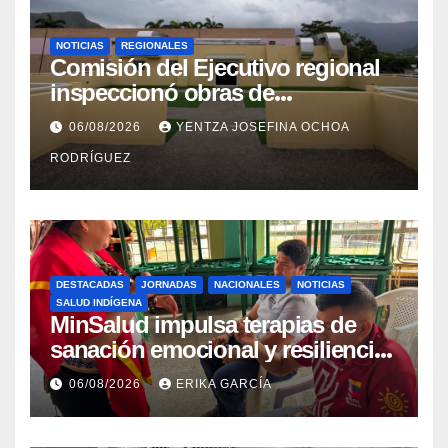
NOTICIAS
REGIONALES
Comisión del Ejecutivo regional
inspeccionó obras de
recuperación en la Maternidad
06/08/2026
YENTZA JOSEFINA OCHOA
Integral Aragua
RODRÍGUEZ
DESTACADAS
JORNADAS
NACIONALES
NOTICIAS
SALUD INDÍGENA
MinSalud impulsa terapias de
sanación emocional y resiliencia
post-sismo junto a comunidades
06/08/2026
ERIKA GARCÍA
indígenas en Caracas