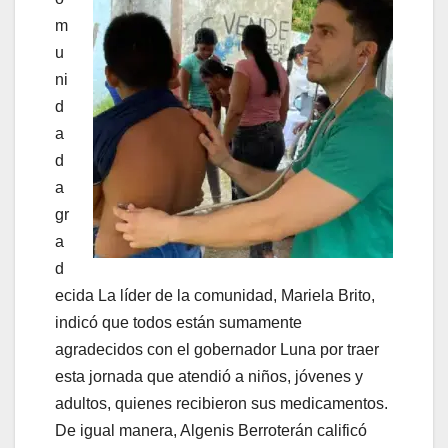
m
u
ni
d
a
d
a
gr
a
d
ecida La líder de la comunidad, Mariela Brito,
indicó que todos están sumamente
agradecidos con el gobernador Luna por traer
esta jornada que atendió a niños, jóvenes y
adultos, quienes recibieron sus medicamentos.
De igual manera, Algenis Berroterán calificó