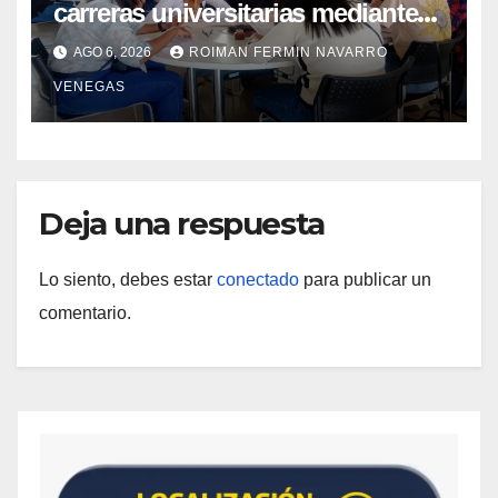
carreras universitarias mediante
convenio entre MinSalud y la UCV
AGO 6, 2026
ROIMAN FERMIN NAVARRO
VENEGAS
Deja una respuesta
Lo siento, debes estar
conectado
para publicar un
comentario.