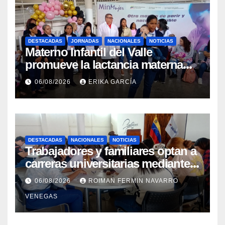
DESTACADAS
JORNADAS
NACIONALES
NOTICIAS
Materno Infantil del Valle
promueve la lactancia materna
como un inicio sostenible para la
06/08/2026
ERIKA GARCÍA
vida
DESTACADAS
NACIONALES
NOTICIAS
Trabajadores y familiares optan a
carreras universitarias mediante
convenio entre MinSalud y la
06/08/2026
ROIMAN FERMIN NAVARRO
UCV
VENEGAS