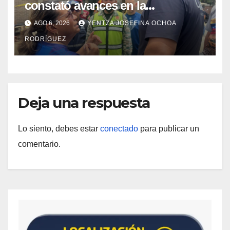
constató avances en la
rehabilitación del Hospitalito de
AGO 6, 2026
YENTZA JOSEFINA OCHOA
Catia la Mar
RODRÍGUEZ
Deja una respuesta
Lo siento, debes estar
conectado
para publicar un
comentario.