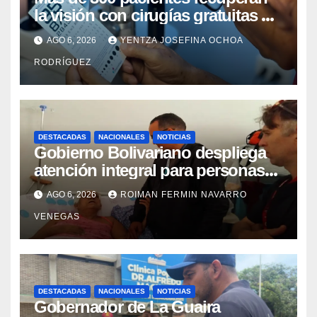
la visión con cirugías gratuitas de
cataratas en Zulia
AGO 6, 2026
YENTZA JOSEFINA OCHOA
RODRÍGUEZ
DESTACADAS
NACIONALES
NOTICIAS
Gobierno Bolivariano despliega
atención integral para personas
con discapacidad en
AGO 6, 2026
ROIMAN FERMIN NAVARRO
campamentos de La Guaira
VENEGAS
DESTACADAS
NACIONALES
NOTICIAS
Gobernador de La Guaira