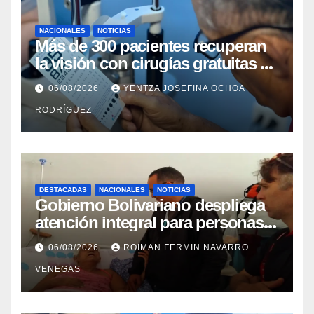
NACIONALES
NOTICIAS
Más de 300 pacientes recuperan
la visión con cirugías gratuitas de
cataratas en Zulia
06/08/2026
YENTZA JOSEFINA OCHOA
RODRÍGUEZ
DESTACADAS
NACIONALES
NOTICIAS
Gobierno Bolivariano despliega
atención integral para personas
con discapacidad en
06/08/2026
ROIMAN FERMIN NAVARRO
campamentos de La Guaira
VENEGAS