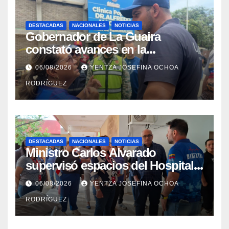
DESTACADAS
NACIONALES
NOTICIAS
Gobernador de La Guaira
constató avances en la
rehabilitación del Hospitalito de
06/08/2026
YENTZA JOSEFINA OCHOA
Catia la Mar
RODRÍGUEZ
DESTACADAS
NACIONALES
NOTICIAS
Ministro Carlos Alvarado
supervisó espacios del Hospital
Dermatológico Dr. Martín Vegas
06/08/2026
YENTZA JOSEFINA OCHOA
en La Guaira
RODRÍGUEZ