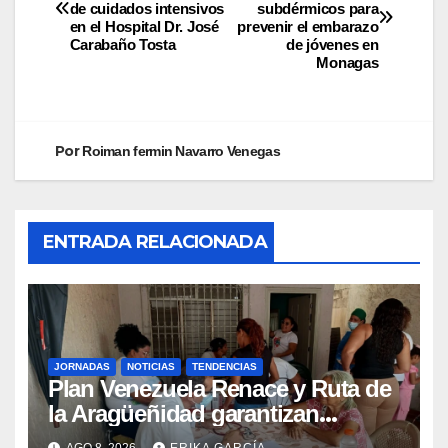
de cuidados intensivos
subdérmicos para
en el Hospital Dr. José
prevenir el embarazo
Carabaño Tosta
de jóvenes en
Monagas
Por
Roiman fermin Navarro Venegas
ENTRADA RELACIONADA
JORNADAS
NOTICIAS
TENDENCIAS
Plan Venezuela Renace y Ruta de
la Aragüeñidad garantizan
atención médica integral en