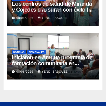
Los centros de salud de Miranda
y Cojedes clausuran con éxito la
Semana Mundial de la Lactancia
08/08/2026
YENDI BASQUEZ
Materna
NOTICIAS
REGIONALES
Iniciaron en Aragua programa de
formación comunitaria en
atención a personas con
08/08/2026
YENDI BASQUEZ
discapacidad