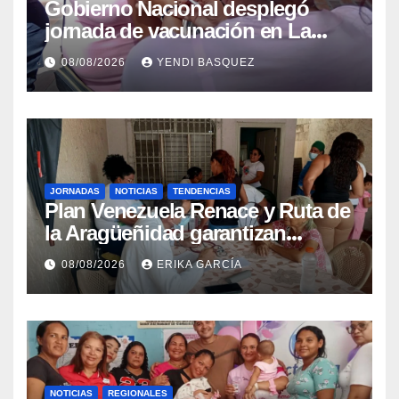
Gobierno Nacional desplegó
jornada de vacunación en La
Guaira para garantizar protección
08/08/2026
YENDI BASQUEZ
epidemiológica
JORNADAS
NOTICIAS
TENDENCIAS
Plan Venezuela Renace y Ruta de
la Aragüeñidad garantizan
atención médica integral en
08/08/2026
ERIKA GARCÍA
Aragua
NOTICIAS
REGIONALES