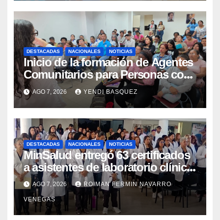
DESTACADAS
NACIONALES
NOTICIAS
Inicio de la formación de Agentes
Comunitarios para Personas con
Discapacidad en el Centro de
AGO 7, 2026
YENDI BASQUEZ
Rehabilitación J.J. Arvelo
DESTACADAS
NACIONALES
NOTICIAS
MinSalud entregó 63 certificados
a asistentes de laboratorio clínico
para garantizar respaldo legal y
AGO 7, 2026
ROIMAN FERMIN NAVARRO
profesional
VENEGAS