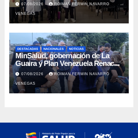
para garantizar respaldo legal y
07/08/2026
ROIMAN FERMIN NAVARRO
profesional
VENEGAS
DESTACADAS
NACIONALES
NOTICIAS
MinSalud, gobernación de La
Guaira y Plan Venezuela Renace
iniciaron la rehabilitación integral
07/08/2026
ROIMAN FERMIN NAVARRO
del Centro Psicofamiliar El Niño y
VENEGAS
el Mar