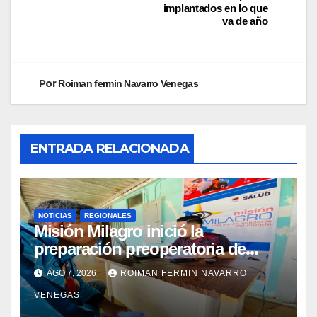
implantados en lo que
va de año
Por
Roiman fermin Navarro Venegas
ENTRADA RELACIONADA
NOTICIAS
REGIONALES
Misión Milagro inició la
preparación preoperatoria de
cataratas en Cojedes
AGO 7, 2026
ROIMAN FERMIN NAVARRO
VENEGAS