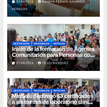
07/08/2026
ROIMAN FERMIN NAVARRO
VENEGAS
DESTACADAS
NACIONALES
NOTICIAS
Inicio de la formación de Agentes
Comunitarios para Personas con
Discapacidad en el Centro de
07/08/2026
YENDI BASQUEZ
Rehabilitación J.J. Arvelo
DESTACADAS
NACIONALES
NOTICIAS
MinSalud entregó 63 certificados
a asistentes de laboratorio clínico