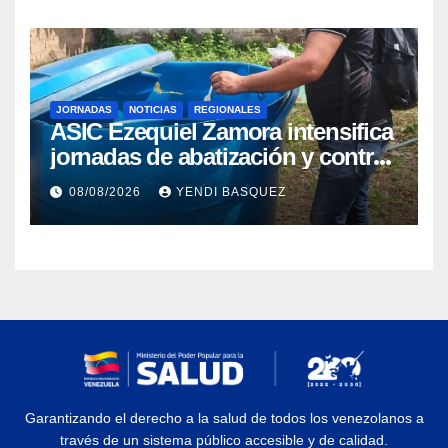
JORNADAS
NOTICIAS
REGIONALES
ASIC Ezequiel Zamora intensifica
jornadas de abatización y control
de vectores en comunidades del
08/08/2026
YENDI BASQUEZ
Guárico
Garantizando el derecho a la salud de todos los venezolanos a
través de un sistema público accesible y de calidad.