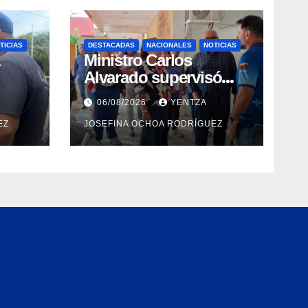
TICIAS
DESTACADAS
NACIONALES
NOTICIAS
Ministro Carlos
Alvarado supervisó
espacios del Hospital
06/08/2026
YENTZA
Dermatológico Dr.
EZ
JOSEFINA OCHOA RODRÍGUEZ
a la
Martín Vegas en La
Guaira