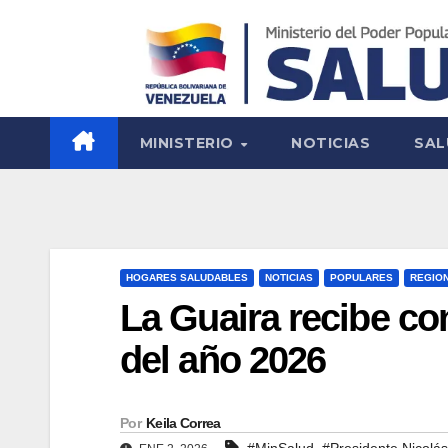
MINISTERIO
NOTICIAS
SAL
HOGARES SALUDABLES
NOTICIAS
POPULARES
REGIO
La Guaira recibe con
del año 2026
Por
Keila Correa
,
#MinSalud
#Presidente Nicolá