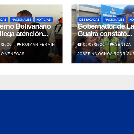
ADAS
NACIONALES
NOTICIAS
DESTACADAS
NACIONALES
NO
erno Bolivariano
Gobernador de La
liega atención
Guaira constató
gral para personas
avances en la
8/2026
ROIMAN FERMIN
06/08/2026
YENTZA
discapacidad en
rehabilitación del
RO VENEGAS
JOSEFINA OCHOA RODRÍGU
amentos de La
Hospitalito de Cati
ra
Mar