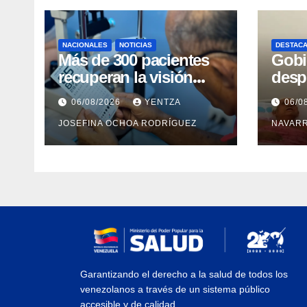
NACIONALES
NOTICIAS
DESTAC
Más de 300 pacientes
Gobi
recuperan la visión
desp
con cirugías gratuitas
inte
06/08/2026
YENTZA
06/0
de cataratas en Zulia
con 
JOSEFINA OCHOA RODRÍGUEZ
NAVAR
camp
Guai
Garantizando el derecho a la salud de todos los
venezolanos a través de un sistema público
accesible y de calidad.