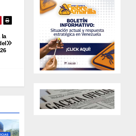
 la
del
26
ICIAS