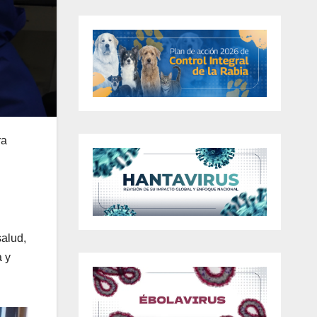
ra
salud,
a y