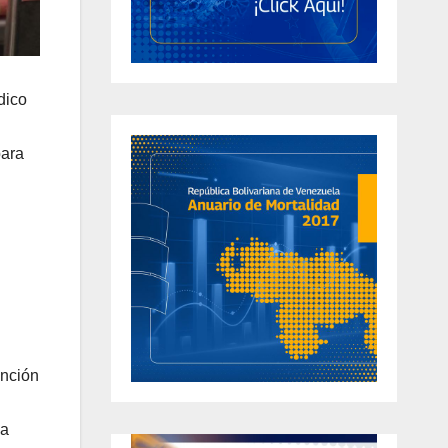
dico
para
ención
la