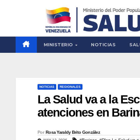
MINISTERIO
NOTICIAS
SAL
NOTICIAS
REGIONALES
La Salud va a la Es
atenciones en Bari
Por
Rosa Yaraldy Brito González
,
#Barinas
#Plan La Salud va a