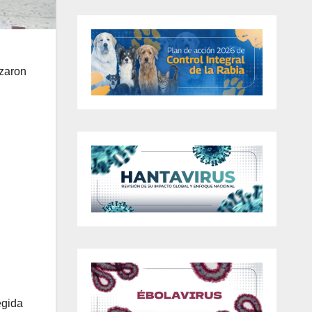
izaron
egida