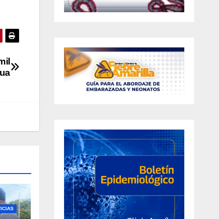
mil
gua
ICIAS