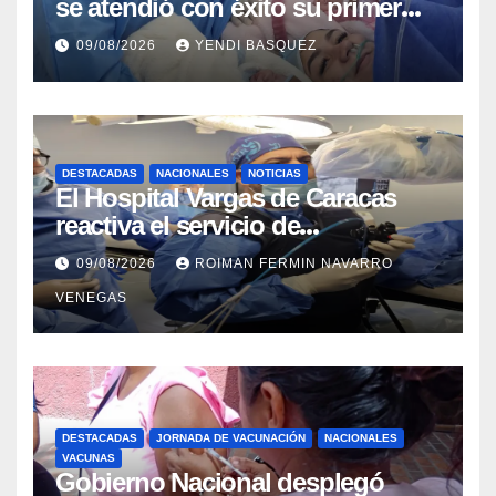
se atendió con éxito su primer
parto gemelar
09/08/2026
YENDI BASQUEZ
DESTACADAS
NACIONALES
NOTICIAS
El Hospital Vargas de Caracas
reactiva el servicio de
Colangiopancreatografía
09/08/2026
ROIMAN FERMIN NAVARRO
Retrógrada Endoscópica para
VENEGAS
beneficiar a cientos de pacientes
DESTACADAS
JORNADA DE VACUNACIÓN
NACIONALES
VACUNAS
Gobierno Nacional desplegó