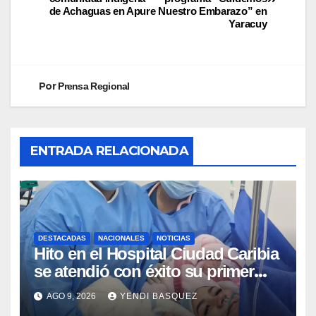
de Achaguas en Apure
Nuestro Embarazo” en
Yaracuy
Por
Prensa Regional
ENTRADA RELACIONADA
DESTACADAS
NACIONALES
NOTICIAS
Hito en el Hospital Ciudad Caribia
se atendió con éxito su primer
parto gemelar
AGO 9, 2026
YENDI BASQUEZ