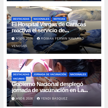
DESTACADAS
NACIONALES
NOTICIAS
El Hospital Vargas de Caracas
reactiva el servicio de
Colangiopancreatografía
AGO 9, 2026
ROIMAN FERMIN NAVARRO
Retrógrada Endoscópica para
VENEGAS
beneficiar a cientos de pacientes
DESTACADAS
JORNADA DE VACUNACIÓN
NACIONALES
VACUNAS
Gobierno Nacional desplegó
jornada de vacunación en La
Guaira para garantizar protección
AGO 8, 2026
YENDI BASQUEZ
epidemiológica