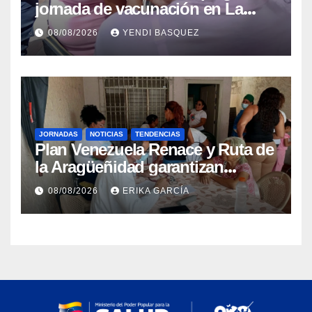
jornada de vacunación en La
Guaira para garantizar protección
08/08/2026
YENDI BASQUEZ
epidemiológica
JORNADAS
NOTICIAS
TENDENCIAS
Plan Venezuela Renace y Ruta de
la Aragüeñidad garantizan
atención médica integral en
08/08/2026
ERIKA GARCÍA
Aragua