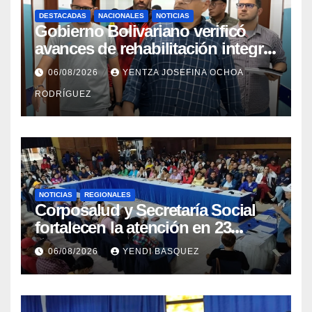
DESTACADAS
NACIONALES
NOTICIAS
Gobierno Bolivariano verificó
avances de rehabilitación integral
en el Hospital Dr. José María
06/08/2026
YENTZA JOSEFINA OCHOA
Vargas
RODRÍGUEZ
NOTICIAS
REGIONALES
Corposalud y Secretaría Social
fortalecen la atención en 23
municipios
06/08/2026
YENDI BASQUEZ