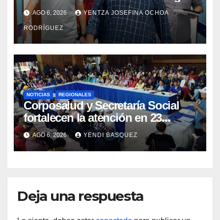
en el Hospital Dr. José María
AGO 6, 2026
YENTZA JOSEFINA OCHOA
Vargas
RODRÍGUEZ
NOTICIAS
REGIONALES
Corposalud y Secretaría Social
fortalecen la atención en 23
municipios
AGO 6, 2026
YENDI BASQUEZ
Deja una respuesta