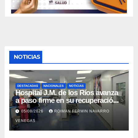
NOTICIAS
DESTACADAS
NACIONALES
NOTICIAS
Hospital J.M. de los Ríos avanza
a paso firme en su recuperación
tras los recientes eventos
05/08/2026
ROIMAN FERMIN NAVARRO
sísmicos
VENEGAS