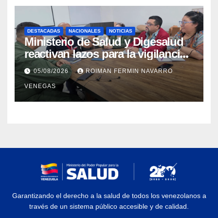
DESTACADAS
NACIONALES
NOTICIAS
Ministerio de Salud y Digesalud
reactivan lazos para la vigilancia
epidemiológica y el control de
05/08/2026
ROIMAN FERMIN NAVARRO
enfermedades
VENEGAS
Garantizando el derecho a la salud de todos los venezolanos a
través de un sistema público accesible y de calidad.