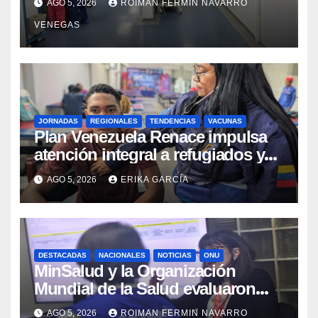
AGO 5, 2026
ROIMAN FERMIN NAVARRO
sísmicos
VENEGAS
JORNADAS
REGIONALES
TENDENCIAS
VACUNAS
​Plan Venezuela Renace impulsa
atención integral a refugiados y
evaluación de vacunación en
AGO 5, 2026
ERIKA GARCÍA
Aragua
DESTACADAS
NACIONALES
NOTICIAS
ONU
MinSalud y la Organización
Mundial de la Salud evaluaron
propuesta técnica integral en
AGO 5, 2026
ROIMAN FERMIN NAVARRO