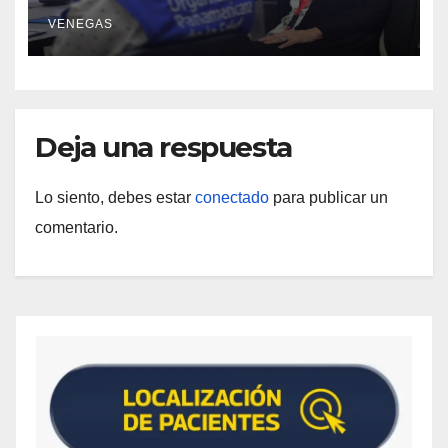
materia de agua saneamiento e
VENEGAS
higiene ante contingencia sísmica
Deja una respuesta
Lo siento, debes estar
conectado
para publicar un
comentario.