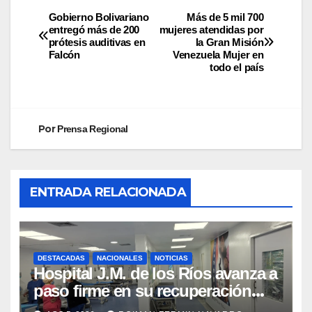
Gobierno Bolivariano
Más de 5 mil 700
entregó más de 200
mujeres atendidas por
prótesis auditivas en
la Gran Misión
Falcón
Venezuela Mujer en
todo el país
Por
Prensa Regional
ENTRADA RELACIONADA
DESTACADAS
NACIONALES
NOTICIAS
Hospital J.M. de los Ríos avanza a
paso firme en su recuperación
tras los recientes eventos