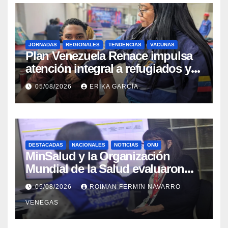
JORNADAS
REGIONALES
TENDENCIAS
VACUNAS
​Plan Venezuela Renace impulsa
atención integral a refugiados y
evaluación de vacunación en
05/08/2026
ERIKA GARCÍA
Aragua
DESTACADAS
NACIONALES
NOTICIAS
ONU
MinSalud y la Organización
Mundial de la Salud evaluaron
propuesta técnica integral en
05/08/2026
ROIMAN FERMIN NAVARRO
materia de agua saneamiento e
VENEGAS
higiene ante contingencia
sísmica