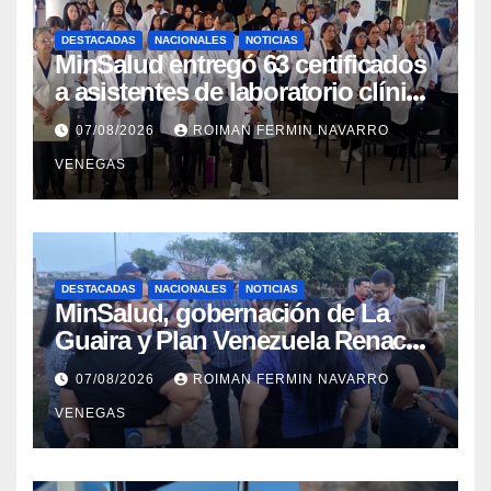
DESTACADAS
NACIONALES
NOTICIAS
MinSalud entregó 63 certificados
a asistentes de laboratorio clínico
para garantizar respaldo legal y
07/08/2026
ROIMAN FERMIN NAVARRO
profesional
VENEGAS
DESTACADAS
NACIONALES
NOTICIAS
MinSalud, gobernación de La
Guaira y Plan Venezuela Renace
iniciaron la rehabilitación integral
07/08/2026
ROIMAN FERMIN NAVARRO
del Centro Psicofamiliar El Niño y
VENEGAS
el Mar