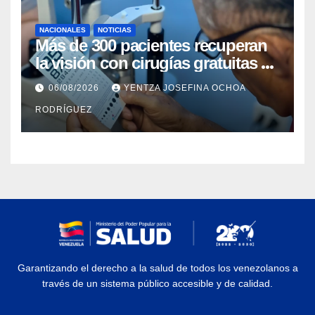
NACIONALES
NOTICIAS
Más de 300 pacientes recuperan
la visión con cirugías gratuitas de
cataratas en Zulia
06/08/2026
YENTZA JOSEFINA OCHOA
RODRÍGUEZ
Garantizando el derecho a la salud de todos los venezolanos a
través de un sistema público accesible y de calidad.