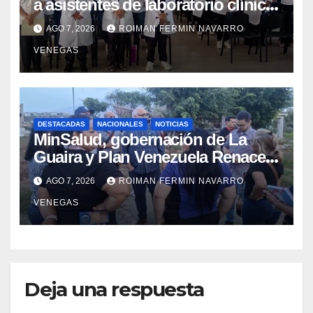
a asistentes de laboratorio clínico
para garantizar respaldo legal y
AGO 7, 2026
ROIMAN FERMIN NAVARRO
profesional
VENEGAS
DESTACADAS
NACIONALES
NOTICIAS
MinSalud, gobernación de La
Guaira y Plan Venezuela Renace
iniciaron la rehabilitación integral
AGO 7, 2026
ROIMAN FERMIN NAVARRO
del Centro Psicofamiliar El Niño y
VENEGAS
el Mar
Deja una respuesta