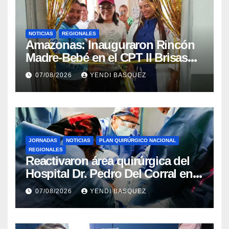
NOTICIAS
REGIONALES
​Amazonas: Inauguraron Rincón
Madre-Bebé en el CPT II Brisas
del Aeropuerto ​Inauguraron
07/08/2026
YENDI BASQUEZ
Rincón
JORNADAS
NOTICIAS
PLAN QUIRÚRGICO NACIONAL
REGIONALES
Reactivaron área quirúrgica del
Hospital Dr. Pedro Del Corral en
Guárico
07/08/2026
YENDI BASQUEZ