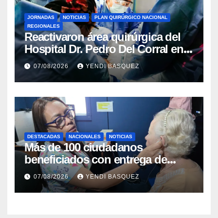
JORNADAS
NOTICIAS
PLAN QUIRÚRGICO NACIONAL
REGIONALES
Reactivaron área quirúrgica del
Hospital Dr. Pedro Del Corral en
Guárico
07/08/2026
YENDI BASQUEZ
DESTACADAS
NACIONALES
NOTICIAS
Más de 100 ciudadanos
beneficiados con entrega de
prótesis auditivas en el Centro de
07/08/2026
YENDI BASQUEZ
Rehabilitación J.J. Arvelo