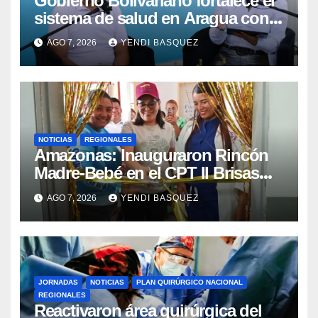
Gobierno Bolivariano fortalece el
sistema de salud en Aragua con
la reinauguración del CDI La Mora
AGO 7, 2026
YENDI BASQUEZ
NOTICIAS
REGIONALES
​Amazonas: Inauguraron Rincón
Madre-Bebé en el CPT II Brisas
del Aeropuerto ​Inauguraron
AGO 7, 2026
YENDI BASQUEZ
Rincón
JORNADAS
NOTICIAS
PLAN QUIRÚRGICO NACIONAL
REGIONALES
Reactivaron área quirúrgica del