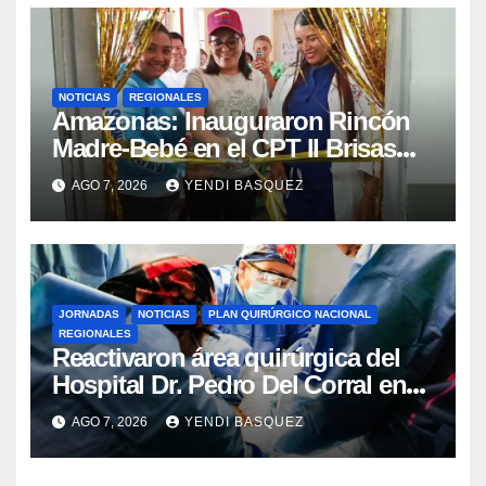
NOTICIAS
REGIONALES
​Amazonas: Inauguraron Rincón
Madre-Bebé en el CPT II Brisas
del Aeropuerto ​Inauguraron
AGO 7, 2026
YENDI BASQUEZ
Rincón
JORNADAS
NOTICIAS
PLAN QUIRÚRGICO NACIONAL
REGIONALES
Reactivaron área quirúrgica del
Hospital Dr. Pedro Del Corral en
Guárico
AGO 7, 2026
YENDI BASQUEZ