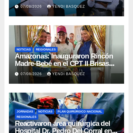
la reinauguración del CDI La
07/08/2026
YENDI BASQUEZ
Mora
NOTICIAS
REGIONALES
​Amazonas: Inauguraron Rincón
Madre-Bebé en el CPT II Brisas
del Aeropuerto ​Inauguraron
07/08/2026
YENDI BASQUEZ
Rincón
JORNADAS
NOTICIAS
PLAN QUIRÚRGICO NACIONAL
REGIONALES
Reactivaron área quirúrgica del
Hospital Dr. Pedro Del Corral en