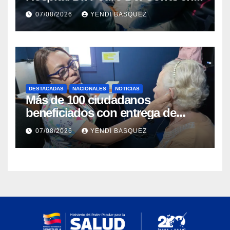
Guárico
07/08/2026
YENDI BASQUEZ
DESTACADAS
NACIONALES
NOTICIAS
Más de 100 ciudadanos
beneficiados con entrega de
prótesis auditivas en el Centro de
07/08/2026
YENDI BASQUEZ
Rehabilitación J.J. Arvelo