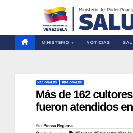
MINISTERIO
NOTICIAS
SAL
NACIONALES
REGIONALES
Más de 162 cultores
fueron atendidos en
Por
Prensa Regional
,
#Barinas
#Presidente Nicolá