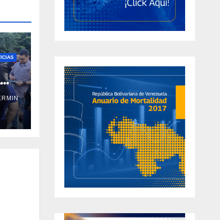
ICIAS
a
ERMIN
ral
ño y