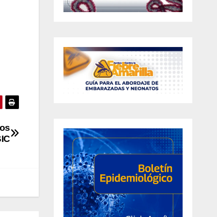
los
SIC