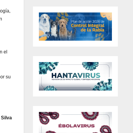
ogía,
n
n el
or su
 Silva