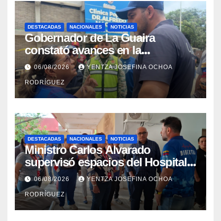
DESTACADAS
NACIONALES
NOTICIAS
Gobernador de La Guaira
constató avances en la
rehabilitación del Hospitalito de
06/08/2026
YENTZA JOSEFINA OCHOA
Catia la Mar
RODRÍGUEZ
DESTACADAS
NACIONALES
NOTICIAS
Ministro Carlos Alvarado
supervisó espacios del Hospital
Dermatológico Dr. Martín Vegas
06/08/2026
YENTZA JOSEFINA OCHOA
en La Guaira
RODRÍGUEZ