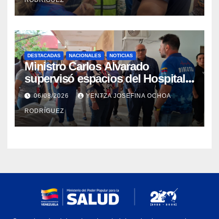
DESTACADAS
NACIONALES
NOTICIAS
Ministro Carlos Alvarado
supervisó espacios del Hospital
Dermatológico Dr. Martín Vegas
06/08/2026
YENTZA JOSEFINA OCHOA
en La Guaira
RODRÍGUEZ