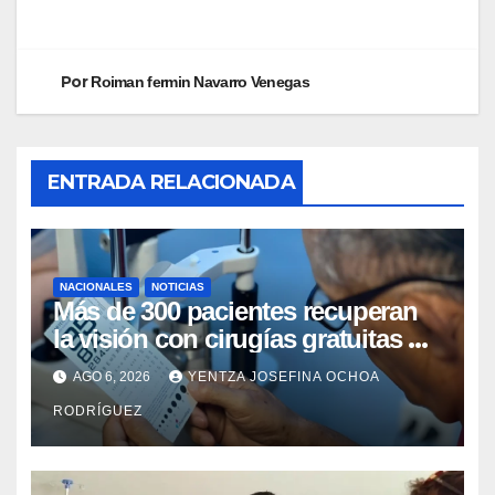
Por
Roiman fermin Navarro Venegas
ENTRADA RELACIONADA
NACIONALES
NOTICIAS
Más de 300 pacientes recuperan
la visión con cirugías gratuitas de
cataratas en Zulia
AGO 6, 2026
YENTZA JOSEFINA OCHOA
RODRÍGUEZ