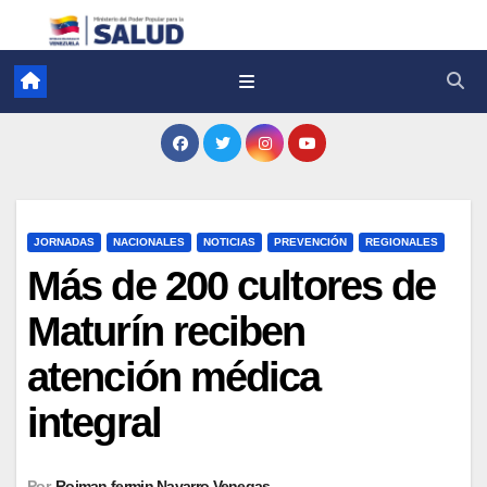
JORNADAS
NACIONALES
NOTICIAS
PREVENCIÓN
REGIONALES
Más de 200 cultores de
Maturín reciben
atención médica
integral
Por
Roiman fermin Navarro Venegas