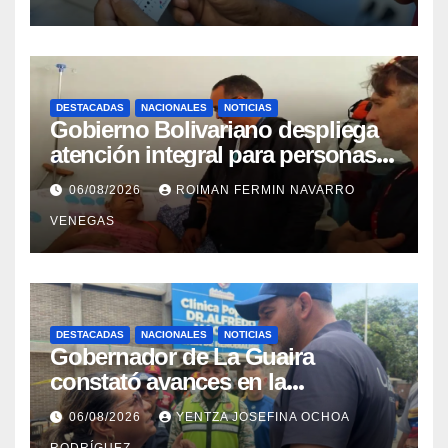
DESTACADAS
NACIONALES
NOTICIAS
Gobierno Bolivariano despliega
atención integral para personas
con discapacidad en
06/08/2026
ROIMAN FERMIN NAVARRO
campamentos de La Guaira
VENEGAS
DESTACADAS
NACIONALES
NOTICIAS
Gobernador de La Guaira
constató avances en la
rehabilitación del Hospitalito de
06/08/2026
YENTZA JOSEFINA OCHOA
Catia la Mar
RODRÍGUEZ