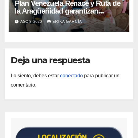
Plan Venezuela Renace y Ruta de
la Aragüeñidad garantizan
atención médica integral en
AGO 8, 2026
ERIKA GARCÍA
Aragua
Deja una respuesta
Lo siento, debes estar
conectado
para publicar un
comentario.