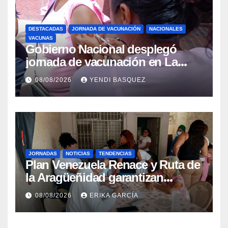
DESTACADAS
JORNADA DE VACUNACIÓN
NACIONALES
VACUNAS
Gobierno Nacional desplegó
jornada de vacunación en La
Guaira para garantizar protección
08/08/2026
YENDI BASQUEZ
epidemiológica
JORNADAS
NOTICIAS
TENDENCIAS
Plan Venezuela Renace y Ruta de
la Aragüeñidad garantizan
atención médica integral en
08/08/2026
ERIKA GARCÍA
Aragua