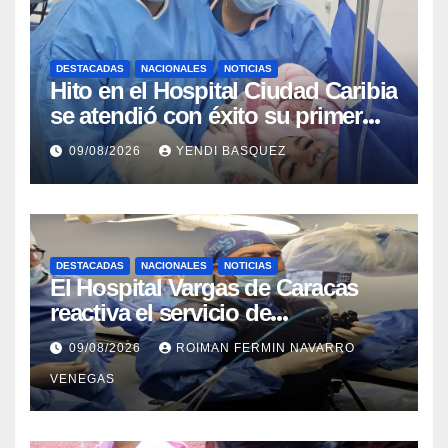
DESTACADAS
NACIONALES
NOTICIAS
Hito en el Hospital Ciudad Caribia
se atendió con éxito su primer
parto gemelar
09/08/2026
YENDI BASQUEZ
DESTACADAS
NACIONALES
NOTICIAS
El Hospital Vargas de Caracas
reactiva el servicio de
Colangiopancreatografía
09/08/2026
ROIMAN FERMIN NAVARRO
Retrógrada Endoscópica para
VENEGAS
beneficiar a cientos de pacientes