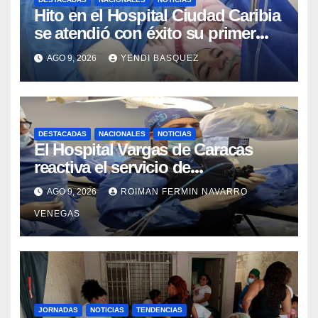
Hito en el Hospital Ciudad Caribia
se atendió con éxito su primer
parto gemelar
AGO 9, 2026
YENDI BASQUEZ
DESTACADAS
NACIONALES
NOTICIAS
El Hospital Vargas de Caracas
reactiva el servicio de
Colangiopancreatografía
AGO 9, 2026
ROIMAN FERMIN NAVARRO
Retrógrada Endoscópica para
VENEGAS
beneficiar a cientos de pacientes
JORNADAS
NOTICIAS
TENDENCIAS