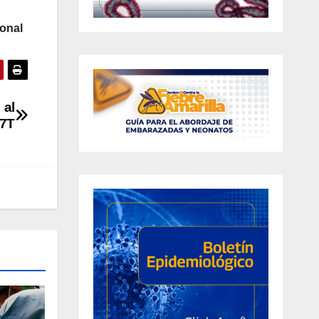
ional
 al
 7T