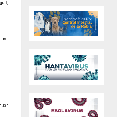
gral,
 con
inúan