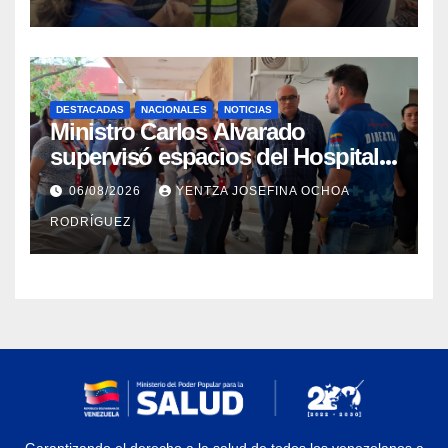
DESTACADAS
NACIONALES
NOTICIAS
Ministro Carlos Alvarado
supervisó espacios del Hospital
Dermatológico Dr. Martín Vegas
06/08/2026
YENTZA JOSEFINA OCHOA
en La Guaira
RODRÍGUEZ
Garantizando el derecho a la salud de todos los venezolanos a