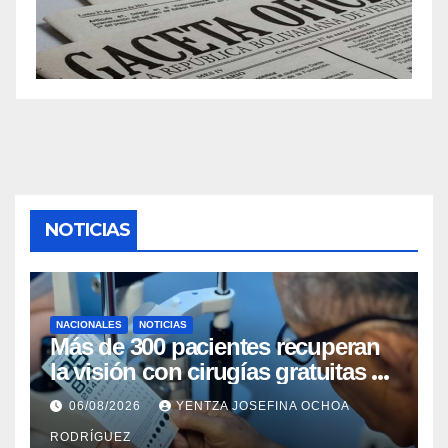
NOTICIAS
NACIONALES
NOTICIAS
Más de 300 pacientes recuperan
la visión con cirugías gratuitas de
cataratas en Zulia
06/08/2026
YENTZA JOSEFINA OCHOA
RODRÍGUEZ