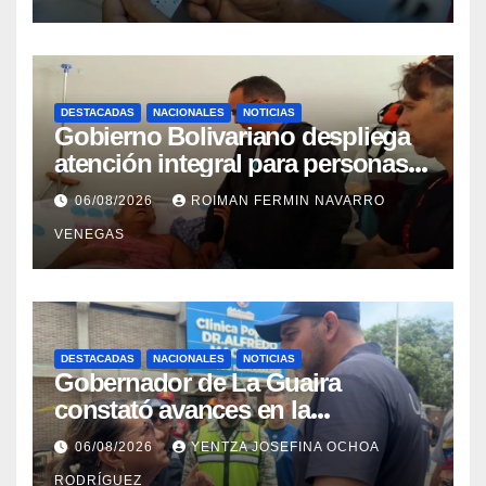
DESTACADAS
NACIONALES
NOTICIAS
Gobierno Bolivariano despliega
atención integral para personas
con discapacidad en
06/08/2026
ROIMAN FERMIN NAVARRO
campamentos de La Guaira
VENEGAS
DESTACADAS
NACIONALES
NOTICIAS
Gobernador de La Guaira
constató avances en la
rehabilitación del Hospitalito de
06/08/2026
YENTZA JOSEFINA OCHOA
Catia la Mar
RODRÍGUEZ