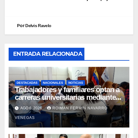
Por
Delvis Ravelo
ENTRADA RELACIONADA
DESTACADAS
NACIONALES
NOTICIAS
Trabajadores y familiares optan a
carreras universitarias mediante
convenio entre MinSalud y la UCV
AGO 6, 2026
ROIMAN FERMIN NAVARRO
VENEGAS