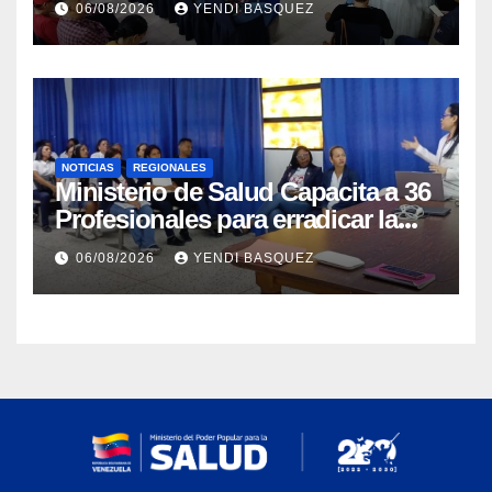
06/08/2026
YENDI BASQUEZ
NOTICIAS
REGIONALES
Ministerio de Salud Capacita a 36
Profesionales para erradicar la
Tuberculosis en Yaracuy
06/08/2026
YENDI BASQUEZ