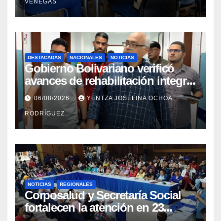
VENEGAS
DESTACADAS
NACIONALES
NOTICIAS
Gobierno Bolivariano verificó
avances de rehabilitación integral
en el Hospital Dr. José María
06/08/2026
YENTZA JOSEFINA OCHOA
Vargas
RODRÍGUEZ
NOTICIAS
REGIONALES
Corposalud y Secretaría Social
fortalecen la atención en 23
municipios