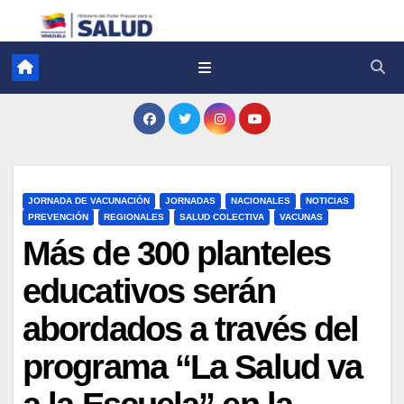
JORNADA DE VACUNACIÓN
JORNADAS
NACIONALES
NOTICIAS
PREVENCIÓN
REGIONALES
SALUD COLECTIVA
VACUNAS
Más de 300 planteles
educativos serán
abordados a través del
programa “La Salud va