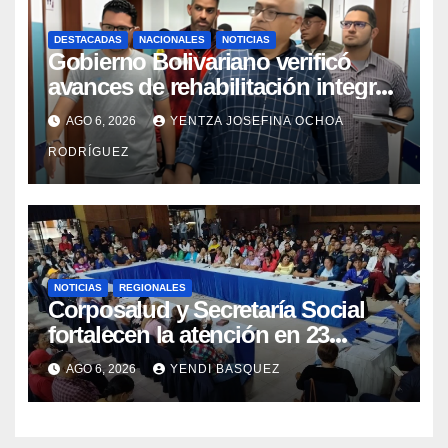
DESTACADAS
NACIONALES
NOTICIAS
Gobierno Bolivariano verificó
avances de rehabilitación integral
en el Hospital Dr. José María
AGO 6, 2026
YENTZA JOSEFINA OCHOA
Vargas
RODRÍGUEZ
NOTICIAS
REGIONALES
Corposalud y Secretaría Social
fortalecen la atención en 23
municipios
AGO 6, 2026
YENDI BASQUEZ