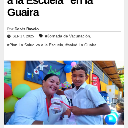
a la Escuela” en la
Guaira
Por
Delvis Ravelo
,
#Jornada de Vacunación
SEP 17, 2025
,
#Plan La Salud va a la Escuela
#salud La Guaira