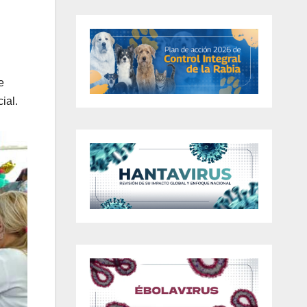
e
ial.