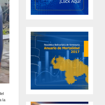
del
a la