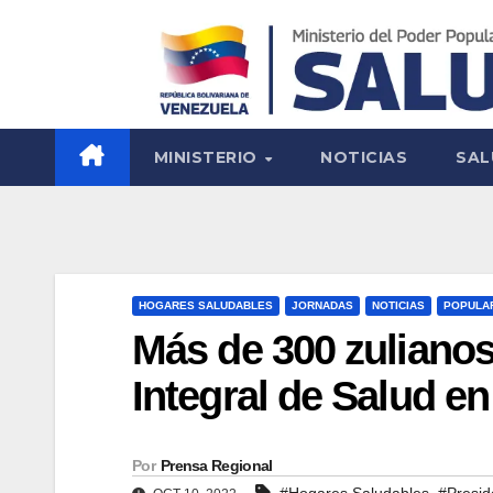
MINISTERIO
NOTICIAS
SAL
HOGARES SALUDABLES
JORNADAS
NOTICIAS
POPULA
Más de 300 zulianos
Integral de Salud en
Por
Prensa Regional
,
#Hogares Saludables
#Presid