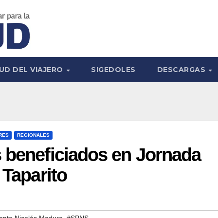
UD DEL VIAJERO
SIGEDOLES
DESCARGAS
RES
REGIONALES
 beneficiados en Jornada
 Taparito
,
ente Nicolás Maduro
#SPNS