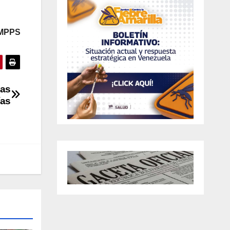
 MPPS
Las
ías