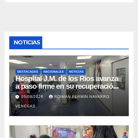
NOTICIAS
DESTACADAS
NACIONALES
NOTICIAS
Hospital J.M. de los Ríos avanza
a paso firme en su recuperación
tras los recientes eventos
05/08/2026
ROIMAN FERMIN NAVARRO
sísmicos
VENEGAS