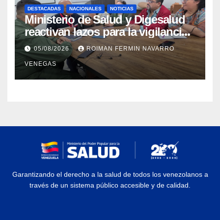
DESTACADAS
NACIONALES
NOTICIAS
Ministerio de Salud y Digesalud
reactivan lazos para la vigilancia
epidemiológica y el control de
05/08/2026
ROIMAN FERMIN NAVARRO
enfermedades
VENEGAS
Garantizando el derecho a la salud de todos los venezolanos a
través de un sistema público accesible y de calidad.