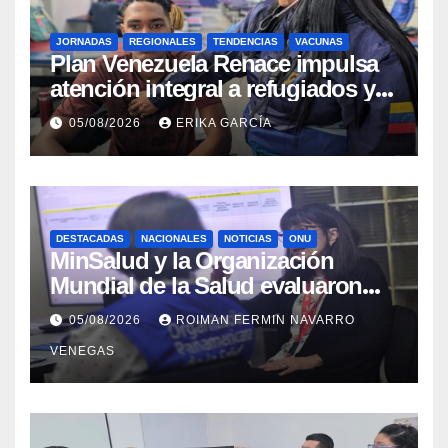
JORNADAS
REGIONALES
TENDENCIAS
VACUNAS
​Plan Venezuela Renace impulsa
atención integral a refugiados y
evaluación de vacunación en
05/08/2026
ERIKA GARCÍA
Aragua
DESTACADAS
NACIONALES
NOTICIAS
ONU
MinSalud y la Organización
Mundial de la Salud evaluaron
propuesta técnica integral en
05/08/2026
ROIMAN FERMIN NAVARRO
materia de agua saneamiento e
VENEGAS
higiene ante contingencia
sísmica