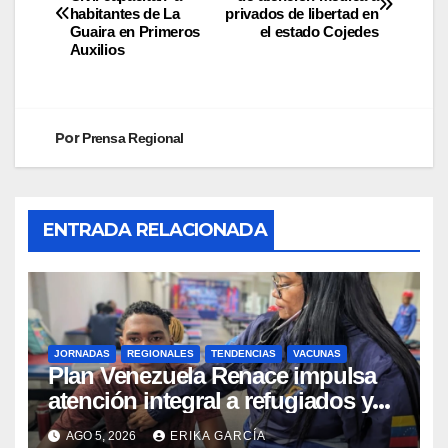
habitantes de La
privados de libertad en
Guaira en Primeros
el estado Cojedes
Auxilios
Por
Prensa Regional
ENTRADA RELACIONADA
JORNADAS
REGIONALES
TENDENCIAS
VACUNAS
​Plan Venezuela Renace impulsa
atención integral a refugiados y
evaluación de vacunación en
AGO 5, 2026
ERIKA GARCÍA