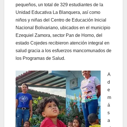
pequeños, un total de 329 estudiantes de la
Unidad Educativa La Blanquera, así como
niños y niñas del Centro de Educación Inicial
Nacional Bolivariano, ubicados en el municipio
Ezequiel Zamora, sector Pan de Horno, del
estado Cojedes recibieron atención integral en
salud gracia a los esfuerzos mancomunados de
los Programas de Salud.
A
d
e
m
á
s
a